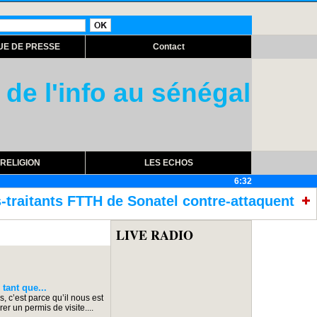
UE DE PRESSE
Contact
 de l'info au sénégal
RELIGION
LES ECHOS
6:32
onatel contre-attaquent
Assemblée nationa
LIVE RADIO
ant que...
s, c’est parce qu’il nous est
er un permis de visite....