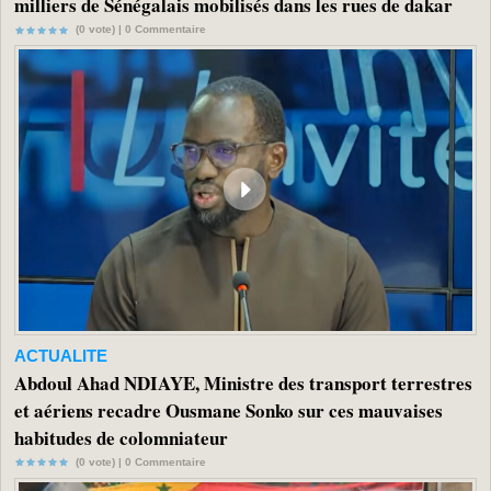
milliers de Sénégalais mobilisés dans les rues de dakar
(0 vote) |
0
Commentaire
ACTUALITE
Abdoul Ahad NDIAYE, Ministre des transport terrestres
et aériens recadre Ousmane Sonko sur ces mauvaises
habitudes de colomniateur
(0 vote) |
0
Commentaire