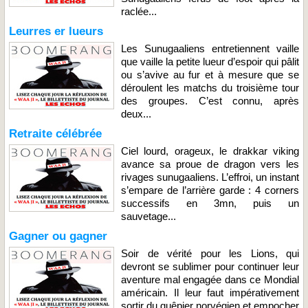
raclée...
Leurres er lueurs
Les Sunugaaliens entretiennent vaille
que vaille la petite lueur d’espoir qui pâlit
ou s’avive au fur et à mesure que se
déroulent les matchs du troisième tour
des groupes. C’est connu, après
deux...
Retraite célébrée
Ciel lourd, orageux, le drakkar viking
avance sa proue de dragon vers les
rivages sunugaaliens. L’effroi, un instant
s’empare de l’arrière garde : 4 corners
successifs en 3mn, puis un
sauvetage...
Gagner ou gagner
Soir de vérité pour les Lions, qui
devront se sublimer pour continuer leur
aventure mal engagée dans ce Mondial
américain. Il leur faut impérativement
sortir du guêpier norvégien et empocher