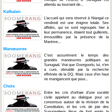
attendu au tournant de...
Kafkaïen
L’accueil qui sera réservé à Niangal ce
vendredi est une énigme totale. Ses
affidés, qui se sont regroupés hier à
leur permanence, étaient tout guillerets,
émoustillés par la présence de la
Marème...
Manœuvres
C’est assurément le temps des
grandes manœuvres politiques au
Sunugaal. Vrai que Goorgoorlu, lui, n’en
a cure, obnubilé par la recherche
effrénée de la DQ. Mais ceux d’en haut
ne manigancent que pour...
Choix
Entre les cris d’orfraie d’une société
civile appelant au dialogue pour un
consensus autour de la révision de la
Constitution, et les cris de joie des
Sunugaaliens férus de foot après la