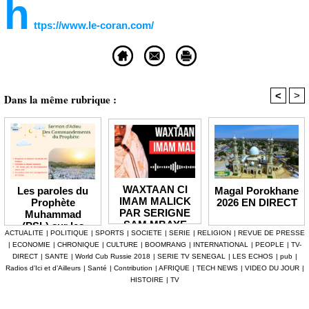
h
ttps://www.le-coran.com/
<
>
Dans la même rubrique :
WAXTAAN CI
Magal Porokhane
Les paroles du
IMAM MALICK
2026 EN DIRECT
Prophète
PAR SERIGNE
Muhammad
SAM MBAYE
(PSL) sur les
ACTUALITE
|
POLITIQUE
|
SPORTS
|
SOCIETE
|
SERIE
|
RELIGION
|
REVUE DE PRESSE
calomniateurs
|
ECONOMIE
|
CHRONIQUE
|
CULTURE
|
BOOMRANG
|
INTERNATIONAL
|
PEOPLE
|
TV-
DIRECT
|
SANTE
|
World Cub Russie 2018
|
SERIE TV SENEGAL
|
LES ECHOS
|
pub
|
Radios d’Ici et d’Ailleurs
|
Santé
|
Contribution
|
AFRIQUE
|
TECH NEWS
|
VIDEO DU JOUR
|
HISTOIRE
|
TV