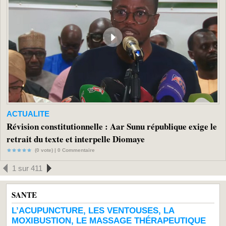
ACTUALITE
Révision constitutionnelle : Aar Sunu république exige le
retrait du texte et interpelle Diomaye
(0 vote) |
0
Commentaire
1 sur 411
SANTE
L’ACUPUNCTURE, LES VENTOUSES, LA
MOXIBUSTION, LE MASSAGE THÉRAPEUTIQUE