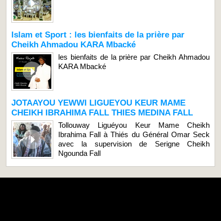
Islam et Sport : les bienfaits de la prière par
Cheikh Ahmadou KARA Mbacké
les bienfaits de la prière par Cheikh Ahmadou
KARA Mbacké
JOTAAYOU YEWWI LIGUEYOU KEUR MAME
CHEIKH IBRAHIMA FALL THIES MEDINA FALL
Tollouway Liguéyou Keur Mame Cheikh
Ibrahima Fall à Thiés du Général Omar Seck
avec la supervision de Serigne Cheikh
Ngounda Fall