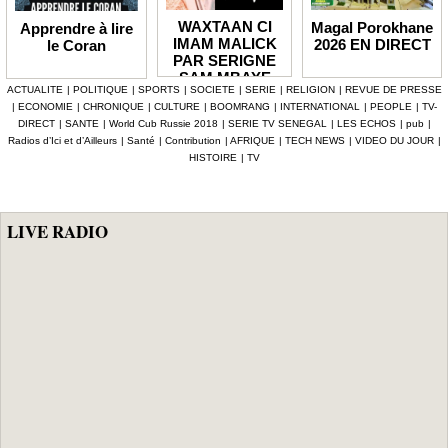
WAXTAAN CI
Magal Porokhane
Apprendre à lire
IMAM MALICK
2026 EN DIRECT
le Coran
PAR SERIGNE
SAM MBAYE
ACTUALITE
|
POLITIQUE
|
SPORTS
|
SOCIETE
|
SERIE
|
RELIGION
|
REVUE DE PRESSE
|
ECONOMIE
|
CHRONIQUE
|
CULTURE
|
BOOMRANG
|
INTERNATIONAL
|
PEOPLE
|
TV-
DIRECT
|
SANTE
|
World Cub Russie 2018
|
SERIE TV SENEGAL
|
LES ECHOS
|
pub
|
Radios d’Ici et d’Ailleurs
|
Santé
|
Contribution
|
AFRIQUE
|
TECH NEWS
|
VIDEO DU JOUR
|
HISTOIRE
|
TV
LIVE RADIO