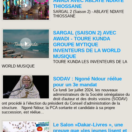
AWADI AVEC ABLAYE NDIAYE
THIOSSANE
SARGAL 2 (Saison 2) - ABLAYE NDIAYE
THIOSSANE
SARGAL (SAISON 2) AVEC
AWADI - TOURE KUNDA
GROUPE MYTIQUE
INVENTEURS DE LA WORLD
MUSIQUE
TOURE KUNDA LES INVENTEURS DE LA
WORLD MUSIQUE
SODAV : Ngoné Ndour réélue
pour un 3e mandat
Ce lundi 1er juillet 2024, les nouveaux
administrateurs de la Société sénégalaise du
droit d'auteur et des droits voisins (SODAV)
ont procédé à l’élection du président du Conseil d’administration de la
structure. Ngoné Ndour, la PCA sortante et candidate à sa propre
succession, est réélue...
Le Salon »Dakar-Livres », une
preuve que »les jeunes lisent et