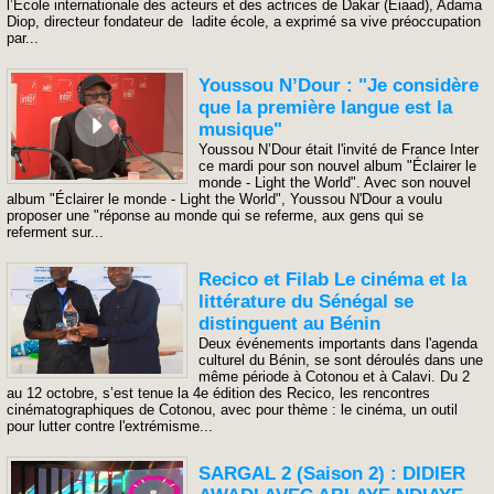
l’Ecole internationale des acteurs et des actrices de Dakar (Eiaad), Adama
Diop, directeur fondateur de ladite école, a exprimé sa vive préoccupation
par...
Youssou N’Dour : "Je considère
que la première langue est la
musique"
Youssou N’Dour était l'invité de France Inter
ce mardi pour son nouvel album "Éclairer le
monde - Light the World". Avec son nouvel
album "Éclairer le monde - Light the World", Youssou N'Dour a voulu
proposer une "réponse au monde qui se referme, aux gens qui se
referment sur...
Recico et Filab Le cinéma et la
littérature du Sénégal se
distinguent au Bénin
Deux événements importants dans l'agenda
culturel du Bénin, se sont déroulés dans une
même période à Cotonou et à Calavi. Du 2
au 12 octobre, s’est tenue la 4e édition des Recico, les rencontres
cinématographiques de Cotonou, avec pour thème : le cinéma, un outil
pour lutter contre l'extrémisme...
SARGAL 2 (Saison 2) : DIDIER