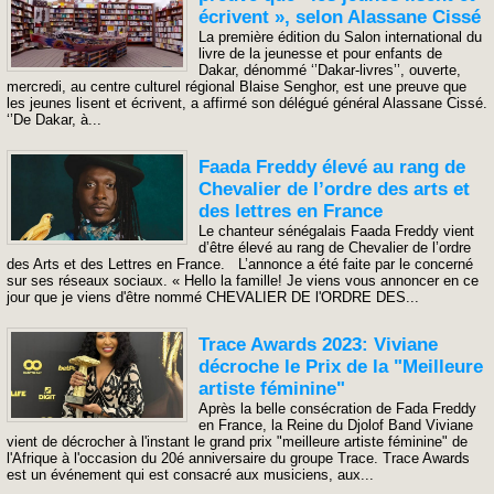
écrivent », selon Alassane Cissé
La première édition du Salon international du
livre de la jeunesse et pour enfants de
Dakar, dénommé ‘’Dakar-livres’’, ouverte,
mercredi, au centre culturel régional Blaise Senghor, est une preuve que
les jeunes lisent et écrivent, a affirmé son délégué général Alassane Cissé.
‘’De Dakar, à...
Faada Freddy élevé au rang de
Chevalier de l’ordre des arts et
des lettres en France
Le chanteur sénégalais Faada Freddy vient
d’être élevé au rang de Chevalier de l’ordre
des Arts et des Lettres en France. L’annonce a été faite par le concerné
sur ses réseaux sociaux. « Hello la famille! Je viens vous annoncer en ce
jour que je viens d'être nommé CHEVALIER DE l'ORDRE DES...
Trace Awards 2023: Viviane
décroche le Prix de la "Meilleure
artiste féminine"
Après la belle consécration de Fada Freddy
en France, la Reine du Djolof Band Viviane
vient de décrocher à l'instant le grand prix "meilleure artiste féminine" de
l'Afrique à l'occasion du 20é anniversaire du groupe Trace. Trace Awards
est un événement qui est consacré aux musiciens, aux...