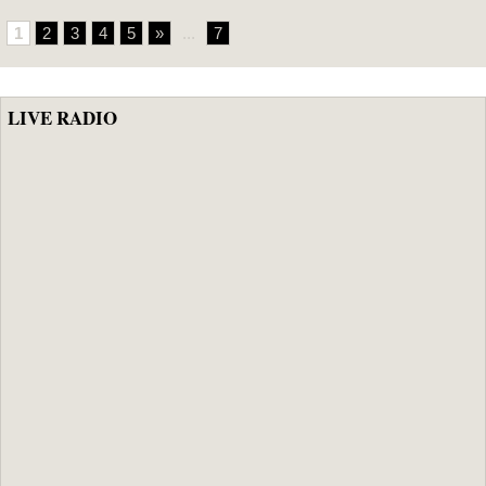
1
2
3
4
5
»
...
7
LIVE RADIO