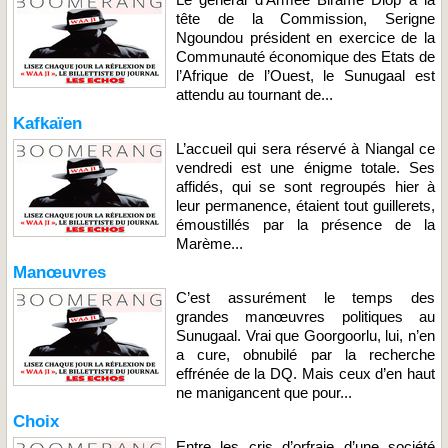
tête de la Commission, Serigne
Ngoundou président en exercice de la
Communauté économique des Etats de
l’Afrique de l’Ouest, le Sunugaal est
attendu au tournant de...
Kafkaïen
L’accueil qui sera réservé à Niangal ce
vendredi est une énigme totale. Ses
affidés, qui se sont regroupés hier à
leur permanence, étaient tout guillerets,
émoustillés par la présence de la
Marème...
Manœuvres
C’est assurément le temps des
grandes manœuvres politiques au
Sunugaal. Vrai que Goorgoorlu, lui, n’en
a cure, obnubilé par la recherche
effrénée de la DQ. Mais ceux d’en haut
ne manigancent que pour...
Choix
Entre les cris d’orfraie d’une société