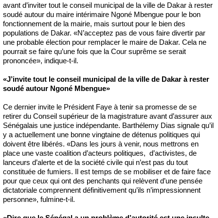
avant d’inviter tout le conseil municipal de la ville de Dakar à rester
soudé autour du maire intérimaire Ngoné Mbengue pour le bon
fonctionnement de la mairie, mais surtout pour le bien des
populations de Dakar. «N’acceptez pas de vous faire divertir par
une probable élection pour remplacer le maire de Dakar. Cela ne
pourrait se faire qu’une fois que la Cour suprême se serait
prononcée», indique-t-il.
«J’invite tout le conseil municipal de la ville de Dakar à rester
soudé autour Ngoné Mbengue»
Ce dernier invite le Président Faye à tenir sa promesse de se
retirer du Conseil supérieur de la magistrature avant d’assurer aux
Sénégalais une justice indépendante. Barthélemy Dias signale qu’il
y a actuellement une bonne vingtaine de détenus politiques qui
doivent être libérés. «Dans les jours à venir, nous mettrons en
place une vaste coalition d’acteurs politiques, d’activistes, de
lanceurs d’alerte et de la société civile qui n’est pas du tout
constituée de fumiers. Il est temps de se mobiliser et de faire face
pour que ceux qui ont des penchants qui relèvent d’une pensée
dictatoriale comprennent définitivement qu’ils n’impressionnent
personne», fulmine-t-il.
«Dire que le Sénégal a un problème d’autorité est une insulte