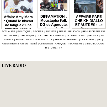
DIFFAMATION :
AFFAIRE PAPE
Affaire Amy Mara
Moustapha Fall,
CHEIKH DIALLO
: Quand le niveau
DG de Ageroute,
ET AUTRES : Le
de langue d'une
traîne en justice
Procureur
ministre pose la
ACTUALITE
|
POLITIQUE
|
SPORTS
|
SOCIETE
|
SERIE
|
RELIGION
|
REVUE DE PRESSE
l’ex DRH Cheikh
interjette appel et
question de la
|
ECONOMIE
|
CHRONIQUE
|
CULTURE
|
BOOMRANG
|
INTERNATIONAL
|
PEOPLE
|
TV-
Amet Tidiane
maintient en
compétence et de
DIRECT
|
SANTE
|
World Cub Russie 2018
|
SERIE TV SENEGAL
|
LES ECHOS
|
pub
|
Thiam
prison ceux qui
la crédibilité de
Radios d’Ici et d’Ailleurs
|
Santé
|
Contribution
|
AFRIQUE
|
TECH NEWS
|
VIDEO DU JOUR
|
ont été placés
l'État
HISTOIRE
|
TV
sous mandat de
dépôt
LIVE RADIO