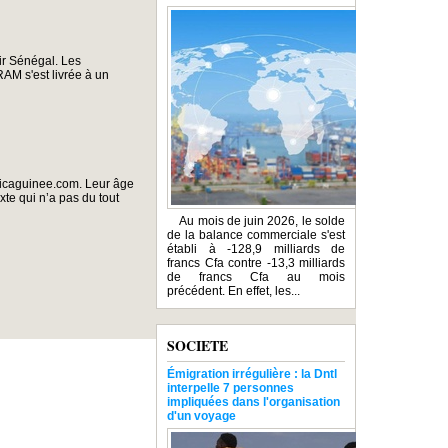
Air Sénégal. Les
RAM s'est livrée à un
fricaguinee.com. Leur âge
xte qui n’a pas du tout
Au mois de juin 2026, le solde
de la balance commerciale s'est
établi à -128,9 milliards de
francs Cfa contre -13,3 milliards
de francs Cfa au mois
précédent. En effet, les...
SOCIETE
Émigration irrégulière : la Dntl
interpelle 7 personnes
impliquées dans l'organisation
d'un voyage