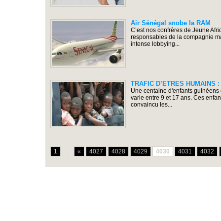
Air Sénégal snobe la RAM
C’est nos confrères de Jeune Afriq
responsables de la compagnie maro
intense lobbying...
TRAFIC D’ETRES HUMAINS : Un
Une centaine d'enfants guinéens o
varie entre 9 et 17 ans. Ces enfan
convaincu les...
1
...
«
4027
4028
4029
4030
4031
4032