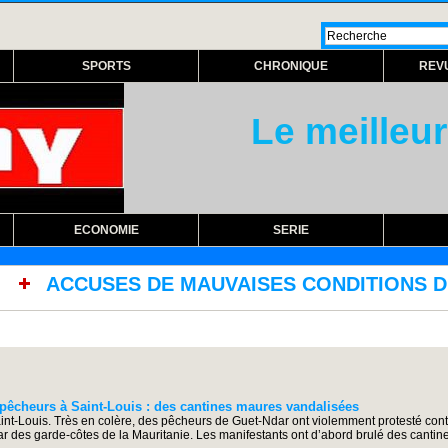
SPORTS
CHRONIQUE
REV
Le meilleur
ECONOMIE
SERIE
AUVAISES CONDITIONS DE TRAVAIL : Les sous-
êcheurs à Saint-Louis : des cantines maures vandalisées
Saint-Louis. Très en colère, des pêcheurs de Guet-Ndar ont violemment protesté cont
 par des garde-côtes de la Mauritanie. Les manifestants ont d’abord brulé des canti