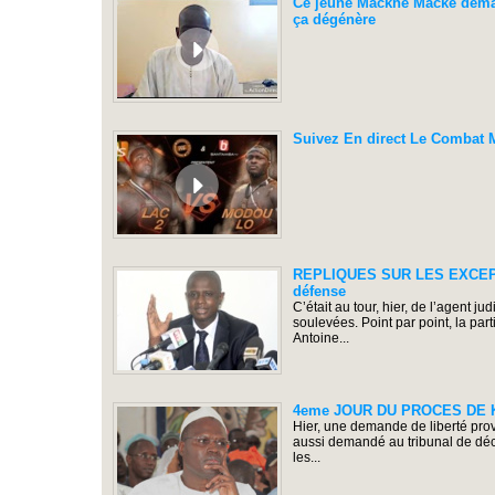
Ce jeune Mackhé Macké deman
ça dégénère
Suivez En direct Le Combat
REPLIQUES SUR LES EXCEPTIO
défense
C’était au tour, hier, de l’agent 
soulevées. Point par point, la par
Antoine...
4eme JOUR DU PROCES DE KHAL
Hier, une demande de liberté prov
aussi demandé au tribunal de décla
les...