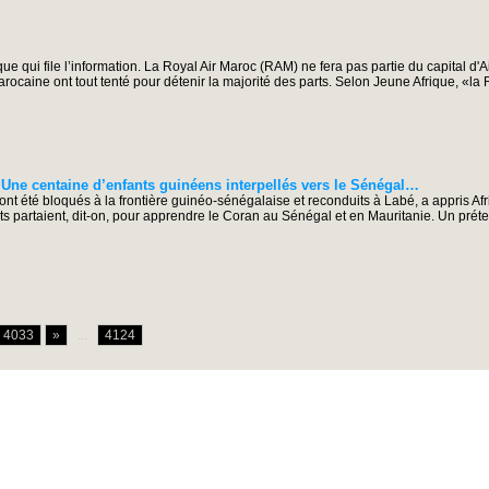
ue qui file l’information. La Royal Air Maroc (RAM) ne fera pas partie du capital d'
caine ont tout tenté pour détenir la majorité des parts. Selon Jeune Afrique, «la 
e centaine d’enfants guinéens interpellés vers le Sénégal…
nt été bloqués à la frontière guinéo-sénégalaise et reconduits à Labé, a appris A
ts partaient, dit-on, pour apprendre le Coran au Sénégal et en Mauritanie. Un préte
4033
»
...
4124