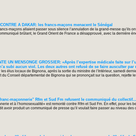
ONTRE A DAKAR: les francs-maçons menacent le Sénégal
ancs-maçons allaient passer sous silence l’annulation de la grand-messe qu’ils on
communiqué brûlant, le Grand Orient de France a désapprouvé, avec la dernière éne
 UN MENSONGE GROSSIER: «Après l’expertise médicale faite sur l’
e n’a subi aucun viol. Les deux autres ont refusé de se faire ausculter p
es élus locaux de Bignona, après la sortie du ministre de l’Intérieur, samedi dernier,
 du Conseil départemental de Bignona qui se prononçait sur la question, rejette les 
franc-maçonnerie" Rfm et Sud Fm refusent le communiqué du collectif..
nnerie et à l’homosexualité» est remonté contre Rfm et Sud Fm. En effet, pour les b
 dit avoir produit un communiqué de presse qu’il voulait faire passer au niveau des 