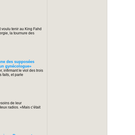
t voulu tenir au King Fahd
rgie, la tournure des
une des supposées
ar un gynécologue»
 infirmant le viol des trois
faits, et parle
.
esoins de leur
deux radios. «Mais c’était