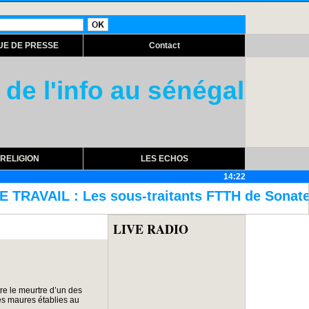
UE DE PRESSE
Contact
 de l'info au sénégal
RELIGION
LES ECHOS
14:22
traitants FTTH de Sonatel contre-attaquent
LIVE RADIO
re le meurtre d’un des
nes maures établies au