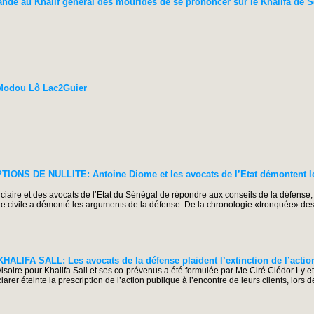
de au Khalif general des mourides de se prononcer sur le Khalifa de S
 Modou Lô Lac2Guier
NS DE NULLITE: Antoine Diome et les avocats de l’Etat démontent le
judiciaire et des avocats de l’Etat du Sénégal de répondre aux conseils de la défense
tie civile a démonté les arguments de la défense. De la chronologie «tronquée» des 
IFA SALL: Les avocats de la défense plaident l’extinction de l’actio
isoire pour Khalifa Sall et ses co-prévenus a été formulée par Me Ciré Clédor Ly et
rer éteinte la prescription de l’action publique à l’encontre de leurs clients, lors d