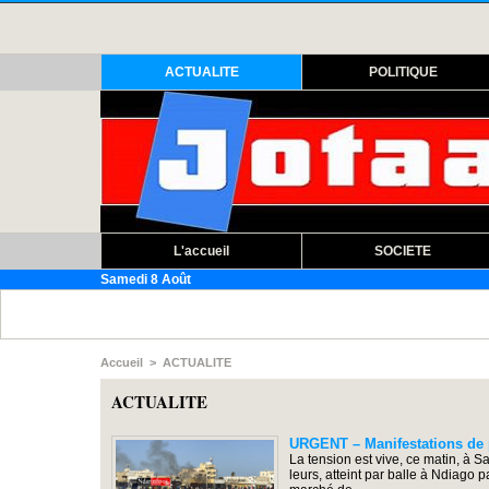
ACTUALITE
POLITIQUE
L'accueil
SOCIETE
Samedi 8 Août
ACCUSES DE M
Accueil
>
ACTUALITE
ACTUALITE
URGENT – Manifestations de p
La tension est vive, ce matin, à 
leurs, atteint par balle à Ndiago