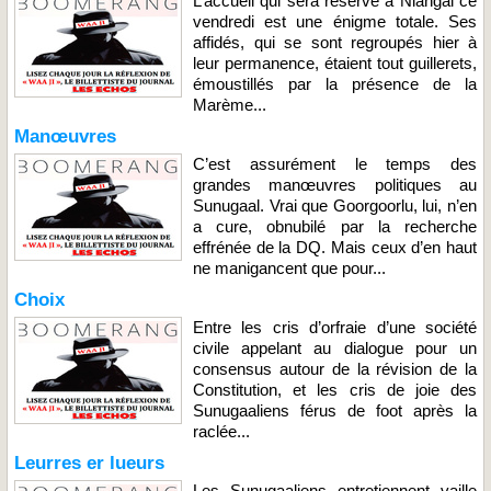
L’accueil qui sera réservé à Niangal ce
vendredi est une énigme totale. Ses
affidés, qui se sont regroupés hier à
leur permanence, étaient tout guillerets,
émoustillés par la présence de la
Marème...
Manœuvres
C’est assurément le temps des
grandes manœuvres politiques au
Sunugaal. Vrai que Goorgoorlu, lui, n’en
a cure, obnubilé par la recherche
effrénée de la DQ. Mais ceux d’en haut
ne manigancent que pour...
Choix
Entre les cris d’orfraie d’une société
civile appelant au dialogue pour un
consensus autour de la révision de la
Constitution, et les cris de joie des
Sunugaaliens férus de foot après la
raclée...
Leurres er lueurs
Les Sunugaaliens entretiennent vaille