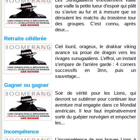
que vaille la petite lueur d’espoir qui pâlit
ou s’avive au fur et à mesure que se
déroulent les matchs du troisième tour
des groupes. C’est connu, après
deux...
Retraite célébrée
Ciel lourd, orageux, le drakkar viking
avance sa proue de dragon vers les
rivages sunugaaliens. L’effroi, un instant
s’empare de l’arrière garde : 4 corners
successifs en 3mn, puis un
sauvetage...
Gagner ou gagner
Soir de vérité pour les Lions, qui
devront se sublimer pour continuer leur
aventure mal engagée dans ce Mondial
américain. Il leur faut impérativement
sortir du guêpier norvégien et empocher
les...
Incompétence
L’incompétence de nos braves Lions à