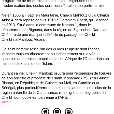
programme de modernisation des cités religieuses et de
modernisation des écoles coraniques", selon son porte-parole.
Né en 1855 à Hoad, en Mauritanie, Cheikh Mahfouz Ould Cheikh
Abba Aïdara repose depuis 1919 à Darsalam Chérif, qu’il a fondé
en 1913. Situé dans la commune de Kataba 1, dans le
département de Bignona, dans la région de Ziguinchor, Darsalam
Chérif reste une marque indélébile du passage de Cheikh
Cheikhna Mahfouz Aïdara.
Ce saint homme reste l’un des guides religieux dont l’action
impacte toujours directement ou indirectement sur le vécu
quotidien de certaines populations de l’Afrique de l’Ouest dans sa
mission d’expansion de l’Islam.
Durant sa vie, Cheikh Mahfouz œuvra pour l’expansion de l’œuvre
de son ancêtre et prophète de l’islam Mohamad (PSL) en Guinée
Bissau, en République de Guinée, au Mali, en Gambie et au
Sénégal, plus particulièrement chez les balantes et les diolas de la
région naturelle de la Casamance, renseigne une biographie du
Cheikh dont copie est parvenue à l’APS.
admin