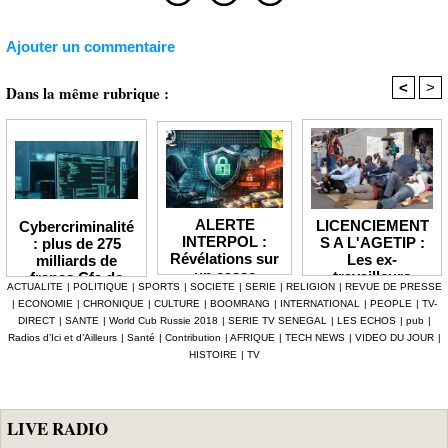
Ajouter un commentaire
<
>
Dans la même rubrique :
ALERTE
LICENCIEMENT
Cybercriminalité
INTERPOL :
S A L'AGETIP :
: plus de 275
Révélations sur
Les ex-
milliards de
un casse
travailleurs
francs Cfa de
ACTUALITE
|
POLITIQUE
|
SPORTS
|
SOCIETE
|
SERIE
|
RELIGION
|
REVUE DE PRESSE
numérique à 4,7
dénoncent une
pertes
|
ECONOMIE
|
CHRONIQUE
|
CULTURE
|
BOOMRANG
|
INTERNATIONAL
|
PEOPLE
|
TV-
milliards F Cfa
gestion
enregistrées en
DIRECT
|
SANTE
|
World Cub Russie 2018
|
SERIE TV SENEGAL
|
LES ECHOS
|
pub
|
ciblant le
«népotique» et
Afrique depuis
Radios d’Ici et d’Ailleurs
|
Santé
|
Contribution
|
AFRIQUE
|
TECH NEWS
|
VIDEO DU JOUR
|
secteur pétrolier
interpellent le
2024 (Interpol)
HISTOIRE
|
TV
au Sénégal
gouvernement
LIVE RADIO