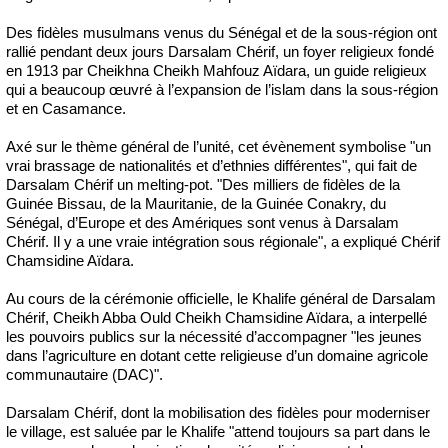
Des fidèles musulmans venus du Sénégal et de la sous-région ont
rallié pendant deux jours Darsalam Chérif, un foyer religieux fondé
en 1913 par Cheikhna Cheikh Mahfouz Aïdara, un guide religieux
qui a beaucoup œuvré à l’expansion de l’islam dans la sous-région
et en Casamance.
Axé sur le thème général de l’unité, cet évènement symbolise "un
vrai brassage de nationalités et d’ethnies différentes", qui fait de
Darsalam Chérif un melting-pot. "Des milliers de fidèles de la
Guinée Bissau, de la Mauritanie, de la Guinée Conakry, du
Sénégal, d’Europe et des Amériques sont venus à Darsalam
Chérif. Il y a une vraie intégration sous régionale", a expliqué Chérif
Chamsidine Aïdara.
Au cours de la cérémonie officielle, le Khalife général de Darsalam
Chérif, Cheikh Abba Ould Cheikh Chamsidine Aïdara, a interpellé
les pouvoirs publics sur la nécessité d’accompagner "les jeunes
dans l’agriculture en dotant cette religieuse d’un domaine agricole
communautaire (DAC)".
Darsalam Chérif, dont la mobilisation des fidèles pour moderniser
le village, est saluée par le Khalife "attend toujours sa part dans le