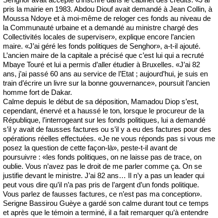
pris la mairie en 1983. Abdou Diouf avait demandé à Jean Collin, à
Moussa Ndoye et à moi-même de reloger ces fonds au niveau de
la Communauté urbaine et a demandé au ministre chargé des
Collectivités locales de superviser», explique encore l’ancien
maire. «J’ai géré les fonds politiques de Senghor», a-t-il ajouté.
L’ancien maire de la capitale a précisé que c’est lui qui a recruté
Mbaye Touré et lui a permis d’aller étudier à Bruxelles. «J’ai 82
ans, j’ai passé 60 ans au service de l’Etat ; aujourd’hui, je suis en
train d’écrire un livre sur la bonne gouvernance», poursuit l’ancien
homme fort de Dakar.
Calme depuis le début de sa déposition, Mamadou Diop s’est,
cependant, énervé et a haussé le ton, lorsque le procureur de la
République, l’interrogeant sur les fonds politiques, lui a demandé
s’il y avait de fausses factures ou s’il y a eu des factures pour des
opérations réelles effectuées. «Je ne vous réponds pas si vous me
posez la question de cette façon-là», peste-t-il avant de
poursuivre : «les fonds politiques, on ne laisse pas de trace, on
oublie. Vous n’avez pas le droit de me parler comme ça. On se
justifie devant le ministre. J’ai 82 ans… Il n’y a pas un leader qui
peut vous dire qu’il n’a pas pris de l’argent d’un fonds politique.
Vous parlez de fausses factures, ce n’est pas ma conception».
Serigne Bassirou Guèye a gardé son calme durant tout ce temps
et après que le témoin a terminé, il a fait remarquer qu’à entendre