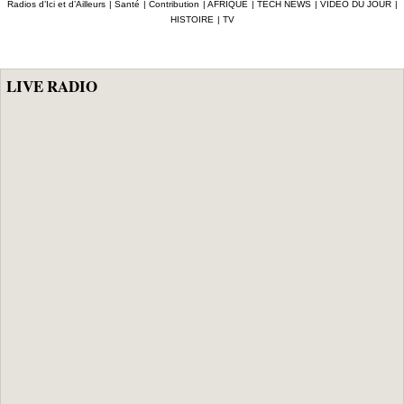
Radios d’Ici et d’Ailleurs
|
Santé
|
Contribution
|
AFRIQUE
|
TECH NEWS
|
VIDEO DU JOUR
|
«drague» le
réclame une
HISTOIRE
|
TV
maire de Hann
réforme du statut
Bel Air
des élus
LIVE RADIO