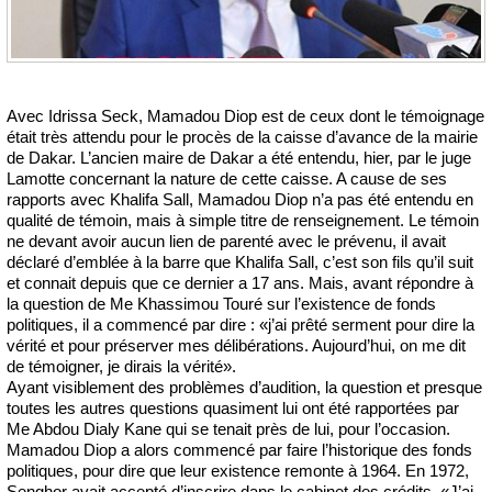
Avec Idrissa Seck, Mamadou Diop est de ceux dont le témoignage
était très attendu pour le procès de la caisse d’avance de la mairie
de Dakar. L’ancien maire de Dakar a été entendu, hier, par le juge
Lamotte concernant la nature de cette caisse. A cause de ses
rapports avec Khalifa Sall, Mamadou Diop n’a pas été entendu en
qualité de témoin, mais à simple titre de renseignement. Le témoin
ne devant avoir aucun lien de parenté avec le prévenu, il avait
déclaré d’emblée à la barre que Khalifa Sall, c’est son fils qu’il suit
et connait depuis que ce dernier a 17 ans. Mais, avant répondre à
la question de Me Khassimou Touré sur l’existence de fonds
politiques, il a commencé par dire : «j’ai prêté serment pour dire la
vérité et pour préserver mes délibérations. Aujourd’hui, on me dit
de témoigner, je dirais la vérité».
Ayant visiblement des problèmes d’audition, la question et presque
toutes les autres questions quasiment lui ont été rapportées par
Me Abdou Dialy Kane qui se tenait près de lui, pour l’occasion.
Mamadou Diop a alors commencé par faire l’historique des fonds
politiques, pour dire que leur existence remonte à 1964. En 1972,
Senghor avait accepté d’inscrire dans le cabinet des crédits. «J’ai