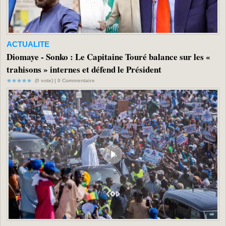
ACTUALITE
Diomaye - Sonko : Le Capitaine Touré balance sur les «
trahisons » internes et défend le Président
(0 vote) |
0
Commentaire