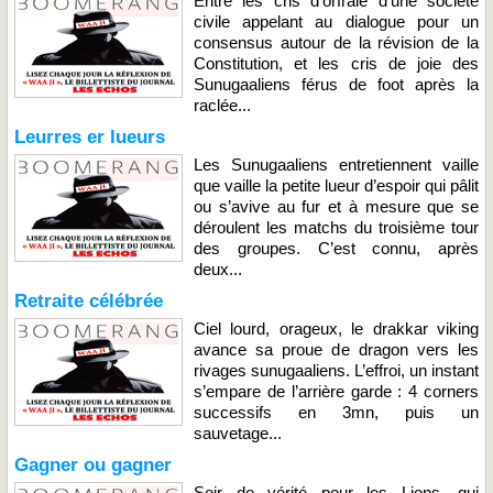
Entre les cris d’orfraie d’une société
civile appelant au dialogue pour un
consensus autour de la révision de la
Constitution, et les cris de joie des
Sunugaaliens férus de foot après la
raclée...
Leurres er lueurs
Les Sunugaaliens entretiennent vaille
que vaille la petite lueur d’espoir qui pâlit
ou s’avive au fur et à mesure que se
déroulent les matchs du troisième tour
des groupes. C’est connu, après
deux...
Retraite célébrée
Ciel lourd, orageux, le drakkar viking
avance sa proue de dragon vers les
rivages sunugaaliens. L’effroi, un instant
s’empare de l’arrière garde : 4 corners
successifs en 3mn, puis un
sauvetage...
Gagner ou gagner
Soir de vérité pour les Lions, qui