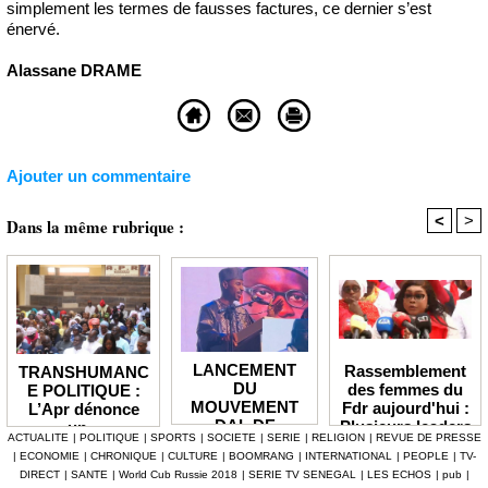
simplement les termes de fausses factures, ce dernier s’est
énervé.
Alassane DRAME
Ajouter un commentaire
<
>
Dans la même rubrique :
LANCEMENT
Rassemblement
TRANSHUMANC
DU
des femmes du
E POLITIQUE :
MOUVEMENT
Fdr aujourd'hui :
L’Apr dénonce
DAL DE
Plusieurs leaders
un «
ACTUALITE
|
POLITIQUE
|
SPORTS
|
SOCIETE
|
SERIE
|
RELIGION
|
REVUE DE PRESSE
BABACAR
de l'opposition
détournement de
|
ECONOMIE
|
CHRONIQUE
|
CULTURE
|
BOOMRANG
|
INTERNATIONAL
|
PEOPLE
|
TV-
MBENGUE :
annoncés
la volonté
DIRECT
|
SANTE
|
World Cub Russie 2018
|
SERIE TV SENEGAL
|
LES ECHOS
|
pub
|
Aldiouma Sow
populaire » et