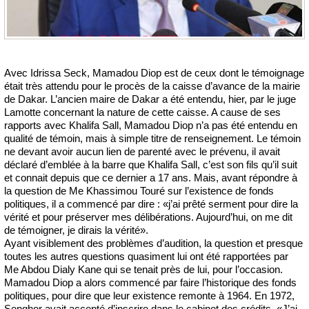
Avec Idrissa Seck, Mamadou Diop est de ceux dont le témoignage
était très attendu pour le procès de la caisse d’avance de la mairie
de Dakar. L’ancien maire de Dakar a été entendu, hier, par le juge
Lamotte concernant la nature de cette caisse. A cause de ses
rapports avec Khalifa Sall, Mamadou Diop n’a pas été entendu en
qualité de témoin, mais à simple titre de renseignement. Le témoin
ne devant avoir aucun lien de parenté avec le prévenu, il avait
déclaré d’emblée à la barre que Khalifa Sall, c’est son fils qu’il suit
et connait depuis que ce dernier a 17 ans. Mais, avant répondre à
la question de Me Khassimou Touré sur l’existence de fonds
politiques, il a commencé par dire : «j’ai prêté serment pour dire la
vérité et pour préserver mes délibérations. Aujourd’hui, on me dit
de témoigner, je dirais la vérité».
Ayant visiblement des problèmes d’audition, la question et presque
toutes les autres questions quasiment lui ont été rapportées par
Me Abdou Dialy Kane qui se tenait près de lui, pour l’occasion.
Mamadou Diop a alors commencé par faire l’historique des fonds
politiques, pour dire que leur existence remonte à 1964. En 1972,
Senghor avait accepté d’inscrire dans le cabinet des crédits. «J’ai