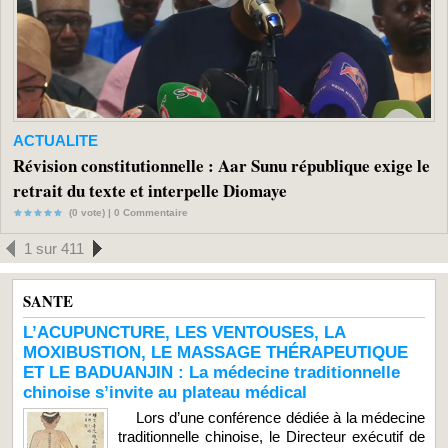
ACTUALITE
Révision constitutionnelle : Aar Sunu république exige le
retrait du texte et interpelle Diomaye
(0 vote) |
0
Commentaire
1 sur 411
SANTE
L’ACUPUNCTURE, LES VENTOUSES, LA
MOXIBUSTION, LE MASSAGE THÉRAPEUTIQUE
ET LE BADUANJIN : La médecine traditionnelle
chinoise s’invite au plateau médical
Lors d’une conférence dédiée à la médecine
traditionnelle chinoise, le Directeur exécutif de