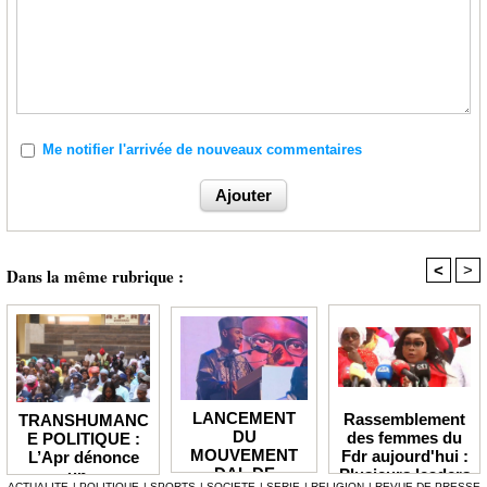
Me notifier l'arrivée de nouveaux commentaires
<
>
Dans la même rubrique :
LANCEMENT
Rassemblement
TRANSHUMANC
DU
des femmes du
E POLITIQUE :
MOUVEMENT
Fdr aujourd'hui :
L’Apr dénonce
DAL DE
Plusieurs leaders
un «
ACTUALITE
|
POLITIQUE
|
SPORTS
|
SOCIETE
|
SERIE
|
RELIGION
|
REVUE DE PRESSE