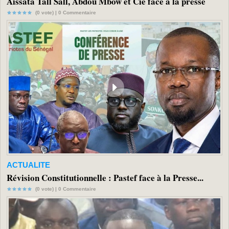
Aissata Tall Sall, Abdou Mbow et Cie face à la presse
(0 vote) |
0
Commentaire
ACTUALITE
Révision Constitutionnelle : Pastef face à la Presse...
(0 vote) |
0
Commentaire