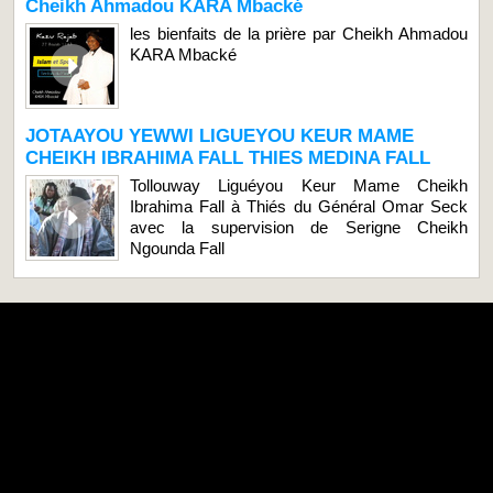
Cheikh Ahmadou KARA Mbacké
les bienfaits de la prière par Cheikh Ahmadou
KARA Mbacké
JOTAAYOU YEWWI LIGUEYOU KEUR MAME
CHEIKH IBRAHIMA FALL THIES MEDINA FALL
Tollouway Liguéyou Keur Mame Cheikh
Ibrahima Fall à Thiés du Général Omar Seck
avec la supervision de Serigne Cheikh
Ngounda Fall