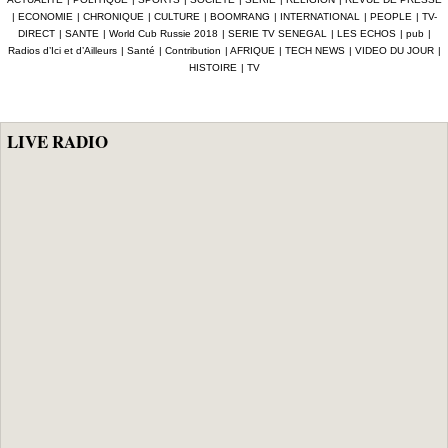
BABACAR
de l'opposition
détournement de
|
ECONOMIE
|
CHRONIQUE
|
CULTURE
|
BOOMRANG
|
INTERNATIONAL
|
PEOPLE
|
TV-
MBENGUE :
annoncés
la volonté
DIRECT
|
SANTE
|
World Cub Russie 2018
|
SERIE TV SENEGAL
|
LES ECHOS
|
pub
|
Aldiouma Sow
populaire » et
Radios d’Ici et d’Ailleurs
|
Santé
|
Contribution
|
AFRIQUE
|
TECH NEWS
|
VIDEO DU JOUR
|
«drague» le
réclame une
HISTOIRE
|
TV
maire de Hann
réforme du statut
Bel Air
des élus
LIVE RADIO