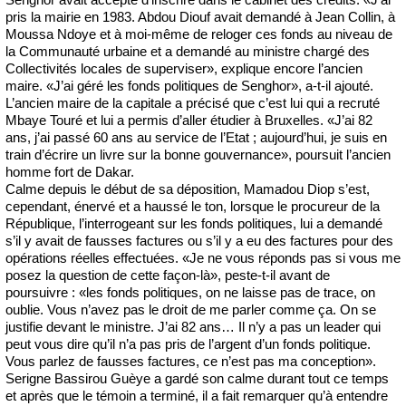
pris la mairie en 1983. Abdou Diouf avait demandé à Jean Collin, à
Moussa Ndoye et à moi-même de reloger ces fonds au niveau de
la Communauté urbaine et a demandé au ministre chargé des
Collectivités locales de superviser», explique encore l’ancien
maire. «J’ai géré les fonds politiques de Senghor», a-t-il ajouté.
L’ancien maire de la capitale a précisé que c’est lui qui a recruté
Mbaye Touré et lui a permis d’aller étudier à Bruxelles. «J’ai 82
ans, j’ai passé 60 ans au service de l’Etat ; aujourd’hui, je suis en
train d’écrire un livre sur la bonne gouvernance», poursuit l’ancien
homme fort de Dakar.
Calme depuis le début de sa déposition, Mamadou Diop s’est,
cependant, énervé et a haussé le ton, lorsque le procureur de la
République, l’interrogeant sur les fonds politiques, lui a demandé
s’il y avait de fausses factures ou s’il y a eu des factures pour des
opérations réelles effectuées. «Je ne vous réponds pas si vous me
posez la question de cette façon-là», peste-t-il avant de
poursuivre : «les fonds politiques, on ne laisse pas de trace, on
oublie. Vous n’avez pas le droit de me parler comme ça. On se
justifie devant le ministre. J’ai 82 ans… Il n’y a pas un leader qui
peut vous dire qu’il n’a pas pris de l’argent d’un fonds politique.
Vous parlez de fausses factures, ce n’est pas ma conception».
Serigne Bassirou Guèye a gardé son calme durant tout ce temps
et après que le témoin a terminé, il a fait remarquer qu’à entendre