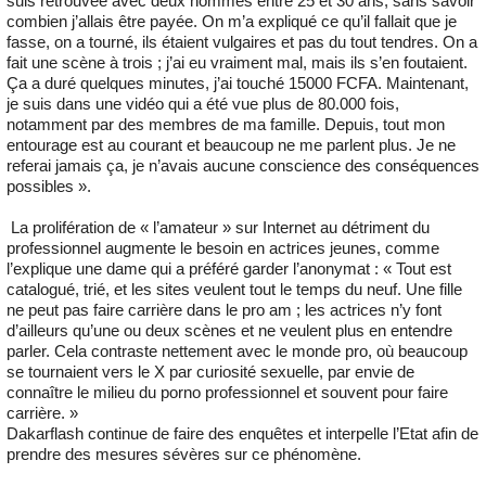
suis retrouvée avec deux hommes entre 25 et 30 ans, sans savoir
combien j’allais être payée. On m’a expliqué ce qu’il fallait que je
fasse, on a tourné, ils étaient vulgaires et pas du tout tendres. On a
fait une scène à trois ; j’ai eu vraiment mal, mais ils s’en foutaient.
Ça a duré quelques minutes, j’ai touché 15000 FCFA. Maintenant,
je suis dans une vidéo qui a été vue plus de 80.000 fois,
notamment par des membres de ma famille. Depuis, tout mon
entourage est au courant et beaucoup ne me parlent plus. Je ne
referai jamais ça, je n’avais aucune conscience des conséquences
possibles ».
La prolifération de « l’amateur » sur Internet au détriment du
professionnel augmente le besoin en actrices jeunes, comme
l’explique une dame qui a préféré garder l’anonymat : « Tout est
catalogué, trié, et les sites veulent tout le temps du neuf. Une fille
ne peut pas faire carrière dans le pro am ; les actrices n’y font
d’ailleurs qu’une ou deux scènes et ne veulent plus en entendre
parler. Cela contraste nettement avec le monde pro, où beaucoup
se tournaient vers le X par curiosité sexuelle, par envie de
connaître le milieu du porno professionnel et souvent pour faire
carrière. »
Dakarflash continue de faire des enquêtes et interpelle l’Etat afin de
prendre des mesures sévères sur ce phénomène.