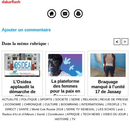
dakarflash
Ajouter un commentaire
<
>
Dans la même rubrique :
La plateforme
Braquage
L’Osidea
des femmes
manqué à l'unité
applaudit la
pour la paix en
17 de Jaxaay
démarche de
Casamance
l’Ofnac
ACTUALITE
|
POLITIQUE
|
SPORTS
|
SOCIETE
|
SERIE
|
RELIGION
|
REVUE DE PRESSE
lauréate du Prix
|
ECONOMIE
|
CHRONIQUE
|
CULTURE
|
BOOMRANG
|
INTERNATIONAL
|
PEOPLE
|
TV-
Icip 2026
DIRECT
|
SANTE
|
World Cub Russie 2018
|
SERIE TV SENEGAL
|
LES ECHOS
|
pub
|
Radios d’Ici et d’Ailleurs
|
Santé
|
Contribution
|
AFRIQUE
|
TECH NEWS
|
VIDEO DU JOUR
|
HISTOIRE
|
TV