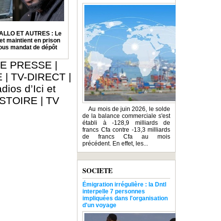
ALLO ET AUTRES : Le
et maintient en prison
sous mandat de dépôt
E PRESSE
|
E
|
TV-DIRECT
|
dios d’Ici et
ISTOIRE
|
TV
Au mois de juin 2026, le solde
de la balance commerciale s'est
établi à -128,9 milliards de
francs Cfa contre -13,3 milliards
de francs Cfa au mois
précédent. En effet, les...
SOCIETE
Émigration irrégulière : la Dntl
interpelle 7 personnes
impliquées dans l'organisation
d'un voyage