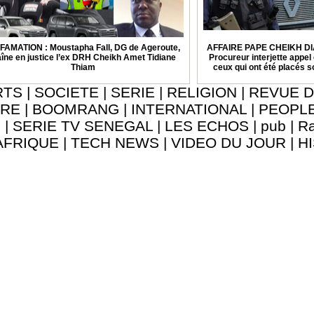
FAMATION : Moustapha Fall, DG de Ageroute,
AFFAIRE PAPE CHEIKH DI
aîne en justice l’ex DRH Cheikh Amet Tidiane
Procureur interjette appel 
Thiam
ceux qui ont été placés 
RTS
|
SOCIETE
|
SERIE
|
RELIGION
|
REVUE D
URE
|
BOOMRANG
|
INTERNATIONAL
|
PEOPL
8
|
SERIE TV SENEGAL
|
LES ECHOS
|
pub
|
Ra
AFRIQUE
|
TECH NEWS
|
VIDEO DU JOUR
|
H