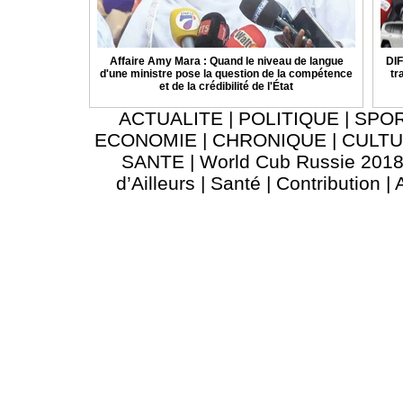
Affaire Amy Mara : Quand le niveau de langue
DIF
d'une ministre pose la question de la compétence
tr
et de la crédibilité de l'État
ACTUALITE
|
POLITIQUE
|
SPO
ECONOMIE
|
CHRONIQUE
|
CULT
SANTE
|
World Cub Russie 201
d’Ailleurs
|
Santé
|
Contribution
|