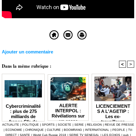
Ajouter un commentaire
<
>
Dans la même rubrique :
ALERTE
LICENCIEMENT
Cybercriminalité
INTERPOL :
S A L'AGETIP :
: plus de 275
Révélations sur
Les ex-
milliards de
un casse
travailleurs
francs Cfa de
ACTUALITE
|
POLITIQUE
|
SPORTS
|
SOCIETE
|
SERIE
|
RELIGION
|
REVUE DE PRESSE
numérique à 4,7
dénoncent une
pertes
|
ECONOMIE
|
CHRONIQUE
|
CULTURE
|
BOOMRANG
|
INTERNATIONAL
|
PEOPLE
|
TV-
milliards F Cfa
gestion
enregistrées en
DIRECT
|
SANTE
|
World Cub Russie 2018
|
SERIE TV SENEGAL
|
LES ECHOS
|
pub
|