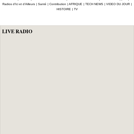
ciblant le
«népotique» et
Afrique depuis
Radios d’Ici et d’Ailleurs
|
Santé
|
Contribution
|
AFRIQUE
|
TECH NEWS
|
VIDEO DU JOUR
|
secteur pétrolier
interpellent le
2024 (Interpol)
HISTOIRE
|
TV
au Sénégal
gouvernement
LIVE RADIO