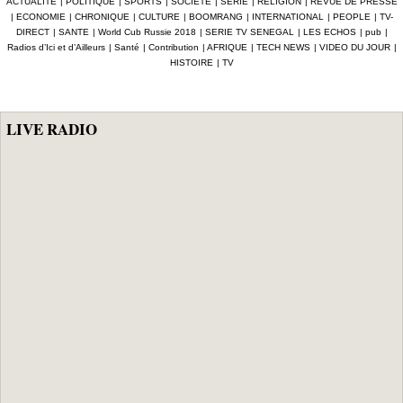
ACTUALITE
|
POLITIQUE
|
SPORTS
|
SOCIETE
|
SERIE
|
RELIGION
|
REVUE DE PRESSE
lauréate du Prix
|
ECONOMIE
|
CHRONIQUE
|
CULTURE
|
BOOMRANG
|
INTERNATIONAL
|
PEOPLE
|
TV-
Icip 2026
DIRECT
|
SANTE
|
World Cub Russie 2018
|
SERIE TV SENEGAL
|
LES ECHOS
|
pub
|
Radios d’Ici et d’Ailleurs
|
Santé
|
Contribution
|
AFRIQUE
|
TECH NEWS
|
VIDEO DU JOUR
|
HISTOIRE
|
TV
LIVE RADIO