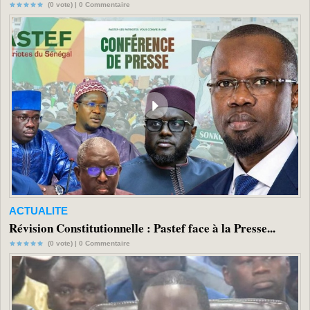
(0 vote) |
0
Commentaire
ACTUALITE
Révision Constitutionnelle : Pastef face à la Presse...
(0 vote) |
0
Commentaire