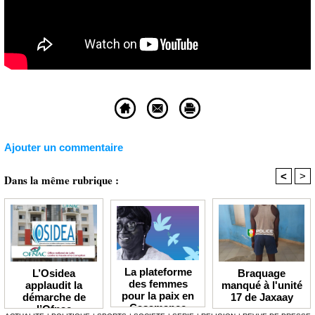
Ajouter un commentaire
<
>
Dans la même rubrique :
La plateforme
Braquage
L’Osidea
des femmes
manqué à l'unité
applaudit la
pour la paix en
17 de Jaxaay
démarche de
Casamance
l’Ofnac