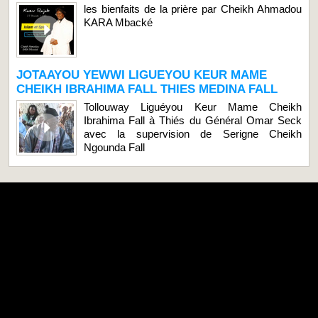
les bienfaits de la prière par Cheikh Ahmadou
KARA Mbacké
JOTAAYOU YEWWI LIGUEYOU KEUR MAME
CHEIKH IBRAHIMA FALL THIES MEDINA FALL
Tollouway Liguéyou Keur Mame Cheikh
Ibrahima Fall à Thiés du Général Omar Seck
avec la supervision de Serigne Cheikh
Ngounda Fall