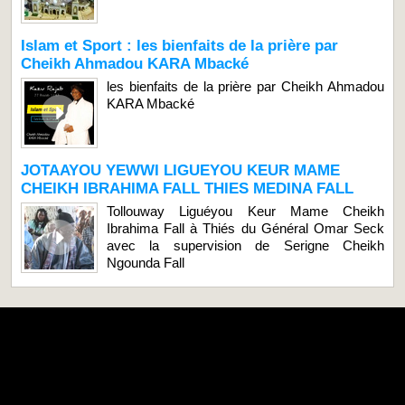
Islam et Sport : les bienfaits de la prière par
Cheikh Ahmadou KARA Mbacké
les bienfaits de la prière par Cheikh Ahmadou
KARA Mbacké
JOTAAYOU YEWWI LIGUEYOU KEUR MAME
CHEIKH IBRAHIMA FALL THIES MEDINA FALL
Tollouway Liguéyou Keur Mame Cheikh
Ibrahima Fall à Thiés du Général Omar Seck
avec la supervision de Serigne Cheikh
Ngounda Fall