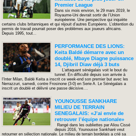
Premier League
Dans six mois environ, le 29 mars 2019, le
Royaume-Uni devrait sortir de l’Union
européenne. Une perspective qui inquiète
certains clubs britanniques et qui réjouit d’autres Européens. L’obtention du
permis de travail pourrait poser des problèmes aux joueurs africains.
Depuis 1995, tout...
PERFORMANCE DES LIONS:
Keita Baldé démarre avec un
doublé, Mbaye Diagne puissance
14, Djibril Diaw déjà 3 buts
L’attaquant sénégalais voit le bout du
tunnel. En difficulté depuis son arrivée à
l’Inter Milan, Baldé Keita a inscrit ce week-end son premier but avec les
Nerrazzuri, samedi, contre Frosinone (3-0) en Serie A. Le Sénégalais a
inscrit un doublé et délivré une passe décisive....
YOUNOUSSE SANKHARE
MILIEU DE TERRAIN
SENEGALAIS: «J’ai envie de
retrouver l’équipe nationale»
Rangé dans les oubliettes par Aliou Cissé
depuis 2016, Younousse Sankharé veut
retourner en sélection nationale. Le milieu de terrain bordelais a crié sa