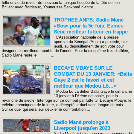
folle envie de revêtir de nouveau la tunique floquée de la tête de lion.
Brillant avec Bordeaux, Younousse Sankharé n’entre...
TROPHEE ANPS: Sadio Mané
«Bos» pour la 5e fois, Eumeu
Sène meilleur lutteur en frappe
L’Association nationale de la presse
sportive du Sénégal (Anps) a procédé, hier
jeudi, au dépouillement de son vote pour
désigner les meilleurs sportifs de l’année. Pour la cinquième fois d’affilée,
Sadio Mané reste le ...
BECAYE MBAYE SUR LE
COMBAT DU 13 JANVIER: «Balla
Gaye 2 est le favori et est
meilleur que Modou Lô…»
Modou Lô va défier Balla Gaye le dimanche
13 janvier à l’Arène nationale, pour la
revanche du siècle. Interrogé sur ce combat par lutte tv, Bécaye Mbaye, le
célèbre chroniqueur de la lutte, a décrypté le duel sans langue de bois.
Sur ce duel qui sera leur deuxième confrontation,...
Sadio Mané prolonge à
Liverpool jusqu'en 2023
Sadio Mané est plus que jamais un joueur de