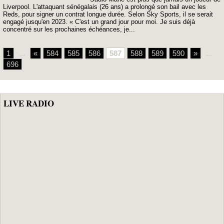
Liverpool. L'attaquant sénégalais (26 ans) a prolongé son bail avec les
Reds, pour signer un contrat longue durée. Selon Sky Sports, il se serait
engagé jusqu'en 2023. « C'est un grand jour pour moi. Je suis déjà
concentré sur les prochaines échéances, je...
1
...
«
584
585
586
587
588
589
590
»
...
696
LIVE RADIO