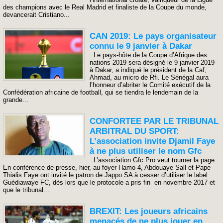
des champions avec le Real Madrid et finaliste de la Coupe du monde,
devancerait Cristiano...
CAN 2019: Le pays organisateur
connu le 9 janvier à Dakar
Le pays-hôte de la Coupe d’Afrique des
nations 2019 sera désigné le 9 janvier 2019
à Dakar, a indiqué le président de la Caf,
Ahmad, au micro de Rfi. Le Sénégal aura
l’honneur d’abriter le Comité exécutif de la
Confédération africaine de football, qui se tiendra le lendemain de la
grande...
CONFORTEE PAR LE TRIBUNAL
ARBITRAL DU SPORT:
L’association invite Djamil Faye
à ne plus utiliser le nom Gfc
L’association Gfc Pro veut tourner la page.
En conférence de presse, hier, au foyer Hamo 4, Abdouaye Sall et Pape
Thialis Faye ont invité le patron de Jappo SA à cesser d’utiliser le label
Guédiawaye FC, dès lors que le protocole a pris fin en novembre 2017 et
que le tribunal...
BREXIT: Les joueurs africains
menacés de ne plus jouer en