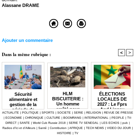
Alassane DRAME
Ajouter un commentaire
<
>
Dans la même rubrique :
HLM
ÉLECTIONS
Sécurité
BISCUITERIE :
LOCALES DE
alimentaire et
Un homme
2027 : Le Fprs
gestion de la
arrêté pour
And Liggey
période de
ACTUALITE
|
POLITIQUE
|
SPORTS
|
SOCIETE
|
SERIE
|
RELIGION
|
REVUE DE PRESSE
abattage
plaide pour un
soudure Le
|
ECONOMIE
|
CHRONIQUE
|
CULTURE
|
BOOMRANG
|
INTERNATIONAL
|
PEOPLE
|
TV-
clandestin d’un
report du scrutin
gouvernement
DIRECT
|
SANTE
|
World Cub Russie 2018
|
SERIE TV SENEGAL
|
LES ECHOS
|
pub
|
mouton et
prévu en janvier
débloque plus de
Radios d’Ici et d’Ailleurs
|
Santé
|
Contribution
|
AFRIQUE
|
TECH NEWS
|
VIDEO DU JOUR
|
tentative de
prochain
7,2 milliards F
HISTOIRE
|
TV
vente de viande