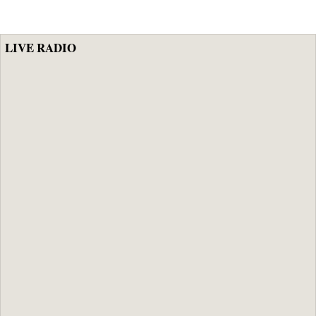
CFA, les mesures
impropre à la
phares d'Al
consommation
Aminou
LIVE RADIO