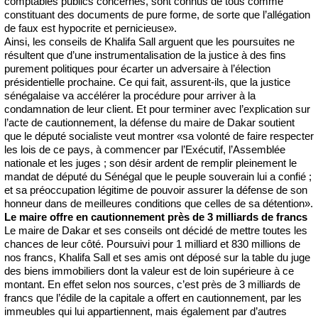
comptables publics concernés, sont connus de tous comme
constituant des documents de pure forme, de sorte que l’allégation
de faux est hypocrite et pernicieuse».
Ainsi, les conseils de Khalifa Sall arguent que les poursuites ne
résultent que d’une instrumentalisation de la justice à des fins
purement politiques pour écarter un adversaire à l’élection
présidentielle prochaine. Ce qui fait, assurent-ils, que la justice
sénégalaise va accélérer la procédure pour arriver à la
condamnation de leur client. Et pour terminer avec l’explication sur
l’acte de cautionnement, la défense du maire de Dakar soutient
que le député socialiste veut montrer «sa volonté de faire respecter
les lois de ce pays, à commencer par l’Exécutif, l’Assemblée
nationale et les juges ; son désir ardent de remplir pleinement le
mandat de député du Sénégal que le peuple souverain lui a confié ;
et sa préoccupation légitime de pouvoir assurer la défense de son
honneur dans de meilleures conditions que celles de sa détention».
Le maire offre en cautionnement près de 3 milliards de francs
Le maire de Dakar et ses conseils ont décidé de mettre toutes les
chances de leur côté. Poursuivi pour 1 milliard et 830 millions de
nos francs, Khalifa Sall et ses amis ont déposé sur la table du juge
des biens immobiliers dont la valeur est de loin supérieure à ce
montant. En effet selon nos sources, c’est près de 3 milliards de
francs que l’édile de la capitale a offert en cautionnement, par les
immeubles qui lui appartiennent, mais également par d’autres