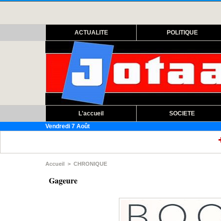
ACTUALITE
POLITIQUE
L'accueil
SOCIETE
Vendredi 7 Août
Assemblée na
Accueil
>
CHRONIQUE
Gageure