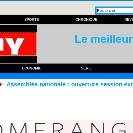
SPORTS
CHRONIQUE
REV
Le meilleur
ECONOMIE
SERIE
tionale : ouverture session extraordinaire lun