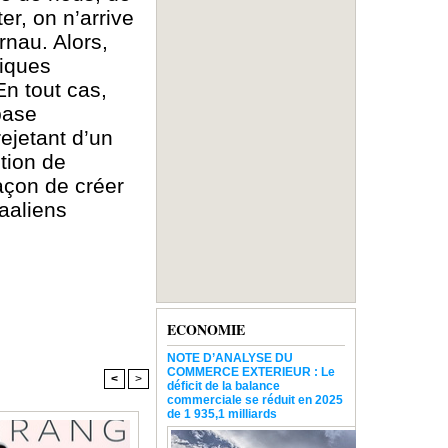
er, on n’arrive
rnau. Alors,
tiques
n tout cas,
base
rejetant d’un
ution de
façon de créer
aaliens
ECONOMIE
NOTE D’ANALYSE DU
COMMERCE EXTERIEUR : Le
<
>
déficit de la balance
commerciale se réduit en 2025
de 1 935,1 milliards