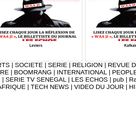
Leviers
Kafkaï
RTS
|
SOCIETE
|
SERIE
|
RELIGION
|
REVUE D
URE
|
BOOMRANG
|
INTERNATIONAL
|
PEOPL
8
|
SERIE TV SENEGAL
|
LES ECHOS
|
pub
|
Ra
AFRIQUE
|
TECH NEWS
|
VIDEO DU JOUR
|
H