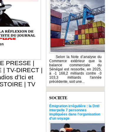
en
Selon la Note d’analyse du
Commerce extérieur que la
E PRESSE
|
balance commerciale du
E
|
TV-DIRECT
|
Sénégal est ressortie, en 2025,
à -1 168,2 milliards contre -3
dios d’Ici et
103,3 milliards l'année
précédente, soit une...
ISTOIRE
|
TV
SOCIETE
Émigration irrégulière : la Dntl
interpelle 7 personnes
impliquées dans l'organisation
d'un voyage