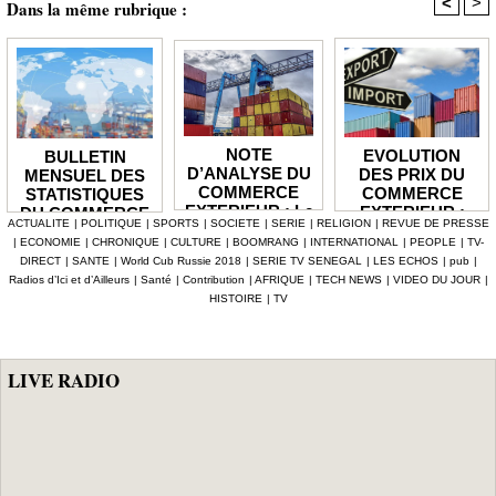
<
>
Dans la même rubrique :
NOTE
EVOLUTION
BULLETIN
D’ANALYSE DU
DES PRIX DU
MENSUEL DES
COMMERCE
COMMERCE
STATISTIQUES
EXTERIEUR : Le
EXTERIEUR :
DU COMMERCE
ACTUALITE
|
POLITIQUE
|
SPORTS
|
SOCIETE
|
SERIE
|
RELIGION
|
REVUE DE PRESSE
déficit de la
Les prix des
EXTERIEUR : Le
|
ECONOMIE
|
CHRONIQUE
|
CULTURE
|
BOOMRANG
|
INTERNATIONAL
|
PEOPLE
|
TV-
balance
produits
solde de la
DIRECT
|
SANTE
|
World Cub Russie 2018
|
SERIE TV SENEGAL
|
LES ECHOS
|
pub
|
commerciale se
importés en
balance
Radios d’Ici et d’Ailleurs
|
Santé
|
Contribution
|
AFRIQUE
|
TECH NEWS
|
VIDEO DU JOUR
|
réduit en 2025
hausse de 3,1%
commerciale se
HISTOIRE
|
TV
de 1 935,1
creuse à -128,9
milliards
milliards au mois
de juin 2026
LIVE RADIO