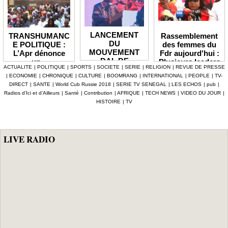
LANCEMENT
Rassemblement
TRANSHUMANC
DU
des femmes du
E POLITIQUE :
MOUVEMENT
Fdr aujourd'hui :
L’Apr dénonce
DAL DE
Plusieurs leaders
un «
ACTUALITE
|
POLITIQUE
|
SPORTS
|
SOCIETE
|
SERIE
|
RELIGION
|
REVUE DE PRESSE
BABACAR
de l'opposition
détournement de
|
ECONOMIE
|
CHRONIQUE
|
CULTURE
|
BOOMRANG
|
INTERNATIONAL
|
PEOPLE
|
TV-
MBENGUE :
annoncés
la volonté
DIRECT
|
SANTE
|
World Cub Russie 2018
|
SERIE TV SENEGAL
|
LES ECHOS
|
pub
|
Aldiouma Sow
populaire » et
Radios d’Ici et d’Ailleurs
|
Santé
|
Contribution
|
AFRIQUE
|
TECH NEWS
|
VIDEO DU JOUR
|
«drague» le
réclame une
HISTOIRE
|
TV
maire de Hann
réforme du statut
Bel Air
des élus
LIVE RADIO