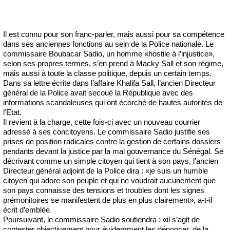
Il est connu pour son franc-parler, mais aussi pour sa compétence
dans ses anciennes fonctions au sein de la Police nationale. Le
commissaire Boubacar Sadio, un homme «hostile à l’injustice»,
selon ses propres termes, s’en prend à Macky Sall et son régime,
mais aussi à toute la classe politique, depuis un certain temps.
Dans sa lettre écrite dans l’affaire Khalifa Sall, l’ancien Directeur
général de la Police avait secoué la République avec des
informations scandaleuses qui ont écorché de hautes autorités de
l’Etat.
Il revient à la charge, cette fois-ci avec un nouveau courrier
adressé à ses concitoyens. Le commissaire Sadio justifie ses
prises de position radicales contre la gestion de certains dossiers
pendants devant la justice par la mal gouvernance du Sénégal. Se
décrivant comme un simple citoyen qui tient à son pays, l’ancien
Directeur général adjoint de la Police dira : «je suis un humble
citoyen qui adore son peuple et qui ne voudrait aucunement que
son pays connaisse des tensions et troubles dont les signes
prémonitoires se manifestent de plus en plus clairement», a-t-il
écrit d’emblée.
Poursuivant, le commissaire Sadio soutiendra : «il s’agit de
contester objectivement pour évidemment les dénoncer, de la