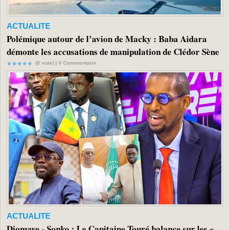
ACTUALITE
Polémique autour de l’avion de Macky : Baba Aidara
démonte les accusations de manipulation de Clédor Sène
(0 vote) |
0
Commentaire
ACTUALITE
Diomaye - Sonko : Le Capitaine Touré balance sur les «