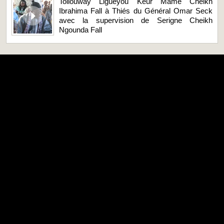
Tollouway Liguéyou Keur Mame Cheikh
Ibrahima Fall à Thiés du Général Omar Seck
avec la supervision de Serigne Cheikh
Ngounda Fall