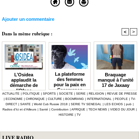
Ajouter un commentaire
<
>
Dans la même rubrique :
La plateforme
Braquage
L’Osidea
des femmes
manqué à l'unité
applaudit la
pour la paix en
17 de Jaxaay
démarche de
Casamance
l’Ofnac
ACTUALITE
|
POLITIQUE
|
SPORTS
|
SOCIETE
|
SERIE
|
RELIGION
|
REVUE DE PRESSE
lauréate du Prix
|
ECONOMIE
|
CHRONIQUE
|
CULTURE
|
BOOMRANG
|
INTERNATIONAL
|
PEOPLE
|
TV-
Icip 2026
DIRECT
|
SANTE
|
World Cub Russie 2018
|
SERIE TV SENEGAL
|
LES ECHOS
|
pub
|
Radios d’Ici et d’Ailleurs
|
Santé
|
Contribution
|
AFRIQUE
|
TECH NEWS
|
VIDEO DU JOUR
|
HISTOIRE
|
TV
LIVE RADIO