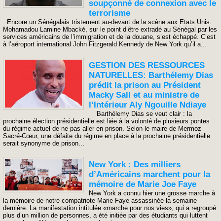
soupçonné de connexion avec le
terrorisme
Encore un Sénégalais tristement au-devant de la scène aux Etats Unis.
Mohamadou Lamine Mbacké, sur le point d’être extradé au Sénégal par les
services américains de l’immigration et de la douane, s’est échappé. C’est
à l’aéroport international John Fitzgerald Kennedy de New York qu’il a...
GESTION DES RESSOURCES
NATURELLES: Barthélemy Dias
prédit la prison au Président
Macky Sall et au ministre de
l’Intérieur Aly Ngouille Ndiaye
Barthélemy Dias se veut clair : la
prochaine élection présidentielle est liée à la volonté de plusieurs pontes
du régime actuel de ne pas aller en prison. Selon le maire de Mermoz
Sacré-Cœur, une défaite du régime en place à la prochaine présidentielle
serait synonyme de prison...
​New York : Des milliers
d’Américains marchent pour la
mémoire de Marie Joe Faye
New York a connu hier une grosse marche à
la mémoire de notre compatriote Marie Faye assassinée la semaine
dernière. La manifestation intitulée «marche pour nos vies», qui a regroupé
plus d’un million de personnes, a été initiée par des étudiants qui luttent