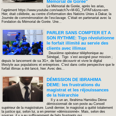
Mémorial de Gorée"
Le Mémorial de Gorée, après les arias,
l’agrément https://www.youtube.com/watch?v=M-6G_TvPAFs&sns=em
Hier, était célébrée, au centre d’information des Nations Unies à Dakar, la
Journée de commémoration de l’esclavage. C’était en partenariat avec la
Fondation du Mémorial de Gorée. Une...
PARLER SANS COMPTER ET A
SON RYTHME: Tigo révolutionne
le forfait illimité au servie des
clients avec illimax
Deuxième opérateur téléphonique au
Sénégal, Tigo s’est assigné pour mission ;
depuis le lancement de sa 3G+, de faire découvrir et vivre le digital
lifestyle aux populations et entreprises. C’est dans cette perspective que le
forfait illimax a été lancé, hier. Avec des...
DÉMISSION DE IBRAHIMA
DEME: les frustrations du
magistrat et les réjouissances
de la hiérarchie
Il y a un an, Ibrahima Hamidou Dème
démissionnait de son poste au Conseil
supérieur de la magistrature. Lundi dernier, le magistrat a quitté totalement
la justice qui, selon lui, a en premier «démissionné». Mais, selon des
sources, il y a eu suffisamment de faits frustrants qui...