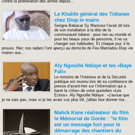
contre la prolifération des armes depuis...
Le Khalife général des Tidianes
chez Diop le maire
Serigne Babacar Sy Mansour l’avait dit lors
de son installation à la tête de la
communauté tidiane : pour rien au monde et
pour les beaux yeux de personne, il ne va
changer ses habitudes. Et chaque jour, il le
prouve. Hier, nos radars l’ont aperçu au domicile de Feu Mamadou Diop «le
maire» aux...
Aly Ngouille Ndiaye et les «Baye
Fall»
Le ministre de l’Intérieur et de la Sécurité
publique est revenu lors de sa conférence de
presse d’avant-hier sur l’information qui a
barré la «Une» de votre quotidien «Les
Echos». Aly Ngouille Ndiaye : «j’avoue que
je ne sais pas, mais si je les avais vus plus tôt, j'allais leur donner ma...
Malick Kane réalisateur du film
le Mémorial de Gorée : "le film
est un message fort pour le
démarrage des chantiers du