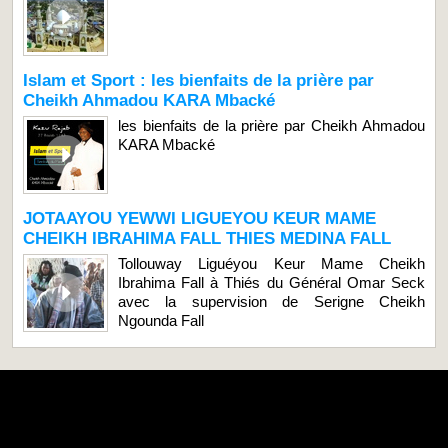
Islam et Sport : les bienfaits de la prière par
Cheikh Ahmadou KARA Mbacké
les bienfaits de la prière par Cheikh Ahmadou
KARA Mbacké
JOTAAYOU YEWWI LIGUEYOU KEUR MAME
CHEIKH IBRAHIMA FALL THIES MEDINA FALL
Tollouway Liguéyou Keur Mame Cheikh
Ibrahima Fall à Thiés du Général Omar Seck
avec la supervision de Serigne Cheikh
Ngounda Fall