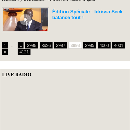
Édition Spéciale : Idrissa Seck
balance tout !
1
...
«
3995
3996
3997
3998
3999
4000
4001
»
...
4121
LIVE RADIO