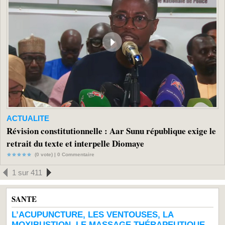
ACTUALITE
Révision constitutionnelle : Aar Sunu république exige le
retrait du texte et interpelle Diomaye
(0 vote) |
0
Commentaire
1 sur 411
SANTE
L’ACUPUNCTURE, LES VENTOUSES, LA
MOXIBUSTION, LE MASSAGE THÉRAPEUTIQUE