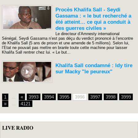
Procès Khalifa Sall - Seydi
Gassama : « le but recherché a
été atteint… ce qui a conduit à
des guerres civiles »
Le directeur d’Amnesty international
Sénégal, Seydi Gassama n’est pas déçu du verdict prononcé à l’encontre
de Khalifa Sall (5 ans de prison et une amende de 5 millions). Selon lui,
l’Etat ne pouvait pas mettre en branle toute cette machine pour laisser
Khalifa Sall rentrer chez lui. « Le but...
Khalifa Sall condamné : Idy tire
sur Macky "le peureux"
1
...
«
3993
3994
3995
3996
3997
3998
3999
»
...
4121
LIVE RADIO