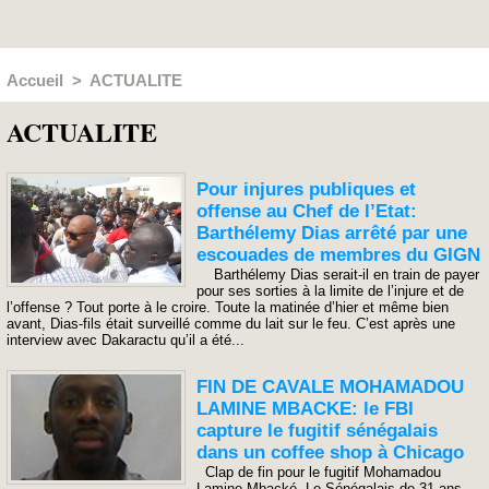
Accueil
>
ACTUALITE
ACTUALITE
Pour injures publiques et
offense au Chef de l’Etat:
Barthélemy Dias arrêté par une
escouades de membres du GIGN
Barthélemy Dias serait-il en train de payer
pour ses sorties à la limite de l’injure et de
l’offense ? Tout porte à le croire. Toute la matinée d’hier et même bien
avant, Dias-fils était surveillé comme du lait sur le feu. C’est après une
interview avec Dakaractu qu’il a été...
FIN DE CAVALE MOHAMADOU
LAMINE MBACKE: le FBI
capture le fugitif sénégalais
dans un coffee shop à Chicago
Clap de fin pour le fugitif Mohamadou
Lamine Mbacké. Le Sénégalais de 31 ans,