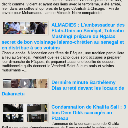
décrit comme violent et ayant des liens avec le terrorisme, a été arrêté,
hier, dans un coffee shop, près de la gare d’Amtrak à Chicago. Fin de
cavale pour Mohamadou Lamine Mbacké. Notre compatriote...
ALMADIES : L'ambassadeur des
États-Unis au Sénégal, Tulinabo
Mushingi prépare du Ngalax
secret de bon voisinage islamo-chrétien au senegal et
en distribue à ses voisins
Chaque année, à l'occasion des fêtes de Pâques, une tradition particulière
a lieu au Sénégal. Pendant que les catholiques sont occupés à préparer
leur dimanche de Pâques, ils préparent aussi une bouillie de dessert
traditionnelle qu'ils donnent le Vendredi Saint à leurs amis et voisins
musulmans –...
Derniére minute Barthélemy
Dias arreté devant les locaux de
Dakaractu
Condamnation de Khalifa Sall : 3
bus Dem Dikk saccagés au
Plateau
L'annonce de la condamnation de Khalifa
Sall à une peine d'emprisonnement de 5 ans a suscité la colère de ses