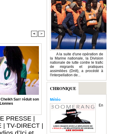
<
>
A la suite d'une opération de
la Marine nationale, la Division
nationale de lutte contre le trafic
de migrants et pratiques
assimilées (Dnlt), a procédé à
l'interpellation de...
CHRONIQUE
: Cheikh Sarr réduit son
Météo
 Lionnes
En
E PRESSE
|
E
|
TV-DIRECT
|
dios d’Ici et