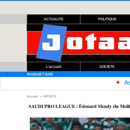
ACTUALITE
POLITIQUE
L'accueil
SOCIETE
Vendredi 7 Août
Assemblée nationale : ouvertu
Accueil
>
SPORTS
SAUDI PRO LEAGUE : Édouard Mendy élu Meilleur