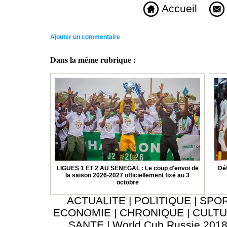
Accueil
Ajouter un commentaire
Dans la même rubrique :
LIGUES 1 ET 2 AU SENEGAL : Le coup d'envoi de
Déf
la saison 2026-2027 officiellement fixé au 3
octobre
ACTUALITE
|
POLITIQUE
|
SPO
ECONOMIE
|
CHRONIQUE
|
CULT
SANTE
|
World Cub Russie 201