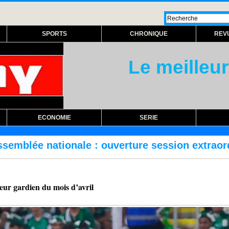
SPORTS
CHRONIQUE
REV
Le meilleur
ECONOMIE
SERIE
re session extraordinaire lundi prochain
RÉ
 gardien du mois d’avril