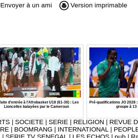
Envoyer à un ami
Version imprimable
aite d'entrée à l'Afrobasket U18 (61-30) : Les
Pré-qualifications JO 2028 
Lioncelles balayées par le Cameroun
groupe à 13
RTS
|
SOCIETE
|
SERIE
|
RELIGION
|
REVUE D
URE
|
BOOMRANG
|
INTERNATIONAL
|
PEOPL
8
|
SERIE TV SENEGAL
|
LES ECHOS
|
pub
|
Ra