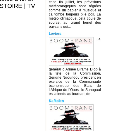
cette fin juillet, les prévisions
ISTOIRE
|
TV
météorologiques sont réglées
comme du papier à musique et
ça tombe toujours pile poil. La
météo climatique, cela coule de
source, au grand bénef des
paysans qui...
Leviers
Le
général d’Armée Birame Diop à
la tête de la Commission,
Serigne Ngoundou président en
exercice de la Communauté
économique des Etats de
l’Afrique de l’Ouest, le Sunugaal
est attendu au tournant de...
Kafkaïen