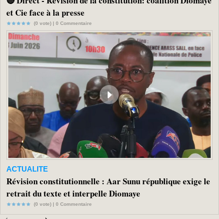
🔴 Direct - Révision de la constitution: coalition Diomaye
et Cie face à la presse
(0 vote) |
0
Commentaire
ACTUALITE
Révision constitutionnelle : Aar Sunu république exige le
retrait du texte et interpelle Diomaye
(0 vote) |
0
Commentaire