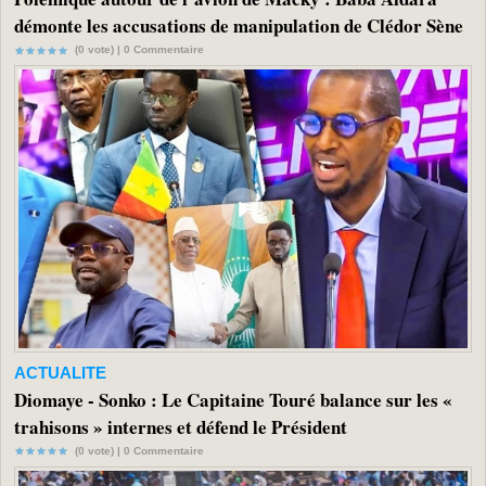
démonte les accusations de manipulation de Clédor Sène
(0 vote) |
0
Commentaire
ACTUALITE
Diomaye - Sonko : Le Capitaine Touré balance sur les «
trahisons » internes et défend le Président
(0 vote) |
0
Commentaire