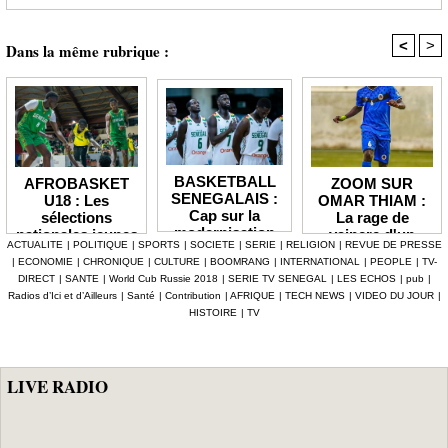
<
>
Dans la même rubrique :
BASKETBALL
ZOOM SUR
AFROBASKET
SENEGALAIS :
OMAR THIAM :
U18 : Les
Cap sur la
La rage de
sélections
modernisation
vaincre d'un
nationales jeunes
ACTUALITE
|
POLITIQUE
|
SPORTS
|
SOCIETE
|
SERIE
|
RELIGION
|
REVUE DE PRESSE
et le
enfant de Gorée
du Sénégal
|
ECONOMIE
|
CHRONIQUE
|
CULTURE
|
BOOMRANG
|
INTERNATIONAL
|
PEOPLE
|
TV-
renforcement
débutent leur
DIRECT
|
SANTE
|
World Cub Russie 2018
|
SERIE TV SENEGAL
|
LES ECHOS
|
pub
|
des
quête
Radios d’Ici et d’Ailleurs
|
Santé
|
Contribution
|
AFRIQUE
|
TECH NEWS
|
VIDEO DU JOUR
|
compétences
continentale
HISTOIRE
|
TV
techniques
LIVE RADIO