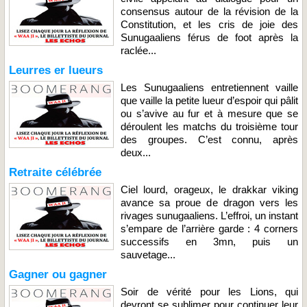
consensus autour de la révision de la
Constitution, et les cris de joie des
Sunugaaliens férus de foot après la
raclée...
Leurres er lueurs
Les Sunugaaliens entretiennent vaille
que vaille la petite lueur d’espoir qui pâlit
ou s’avive au fur et à mesure que se
déroulent les matchs du troisième tour
des groupes. C’est connu, après
deux...
Retraite célébrée
Ciel lourd, orageux, le drakkar viking
avance sa proue de dragon vers les
rivages sunugaaliens. L’effroi, un instant
s’empare de l’arrière garde : 4 corners
successifs en 3mn, puis un
sauvetage...
Gagner ou gagner
Soir de vérité pour les Lions, qui
devront se sublimer pour continuer leur