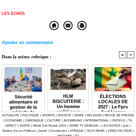
LES ECHOS
Ajouter un commentaire
<
>
Dans la même rubrique :
HLM
ÉLECTIONS
Sécurité
BISCUITERIE :
LOCALES DE
alimentaire et
Un homme
2027 : Le Fprs
gestion de la
arrêté pour
And Liggey
période de
ACTUALITE
|
POLITIQUE
|
SPORTS
|
SOCIETE
|
SERIE
|
RELIGION
|
REVUE DE PRESSE
abattage
plaide pour un
soudure Le
|
ECONOMIE
|
CHRONIQUE
|
CULTURE
|
BOOMRANG
|
INTERNATIONAL
|
PEOPLE
|
TV-
clandestin d’un
report du scrutin
gouvernement
DIRECT
|
SANTE
|
World Cub Russie 2018
|
SERIE TV SENEGAL
|
LES ECHOS
|
pub
|
mouton et
prévu en janvier
débloque plus de
Radios d’Ici et d’Ailleurs
|
Santé
|
Contribution
|
AFRIQUE
|
TECH NEWS
|
VIDEO DU JOUR
|
tentative de
prochain
7,2 milliards F
HISTOIRE
|
TV