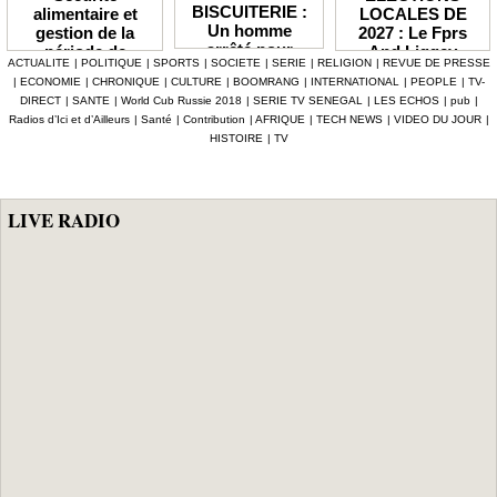
BISCUITERIE :
LOCALES DE
alimentaire et
Un homme
2027 : Le Fprs
gestion de la
arrêté pour
And Liggey
période de
ACTUALITE
|
POLITIQUE
|
SPORTS
|
SOCIETE
|
SERIE
|
RELIGION
|
REVUE DE PRESSE
abattage
plaide pour un
soudure Le
|
ECONOMIE
|
CHRONIQUE
|
CULTURE
|
BOOMRANG
|
INTERNATIONAL
|
PEOPLE
|
TV-
clandestin d’un
report du scrutin
gouvernement
DIRECT
|
SANTE
|
World Cub Russie 2018
|
SERIE TV SENEGAL
|
LES ECHOS
|
pub
|
mouton et
prévu en janvier
débloque plus de
Radios d’Ici et d’Ailleurs
|
Santé
|
Contribution
|
AFRIQUE
|
TECH NEWS
|
VIDEO DU JOUR
|
tentative de
prochain
7,2 milliards F
HISTOIRE
|
TV
vente de viande
CFA, les mesures
impropre à la
phares d'Al
consommation
Aminou
LIVE RADIO