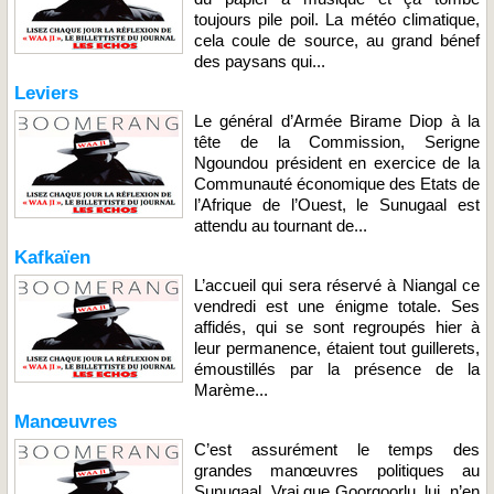
toujours pile poil. La météo climatique,
cela coule de source, au grand bénef
des paysans qui...
Leviers
Le général d’Armée Birame Diop à la
tête de la Commission, Serigne
Ngoundou président en exercice de la
Communauté économique des Etats de
l’Afrique de l’Ouest, le Sunugaal est
attendu au tournant de...
Kafkaïen
L’accueil qui sera réservé à Niangal ce
vendredi est une énigme totale. Ses
affidés, qui se sont regroupés hier à
leur permanence, étaient tout guillerets,
émoustillés par la présence de la
Marème...
Manœuvres
C’est assurément le temps des
grandes manœuvres politiques au
Sunugaal. Vrai que Goorgoorlu, lui, n’en