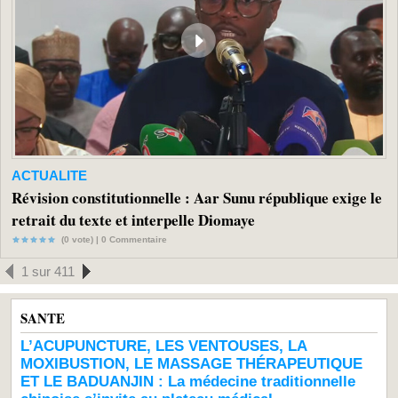
ACTUALITE
Révision constitutionnelle : Aar Sunu république exige le
retrait du texte et interpelle Diomaye
(0 vote) |
0
Commentaire
1 sur 411
SANTE
L’ACUPUNCTURE, LES VENTOUSES, LA
MOXIBUSTION, LE MASSAGE THÉRAPEUTIQUE
ET LE BADUANJIN : La médecine traditionnelle