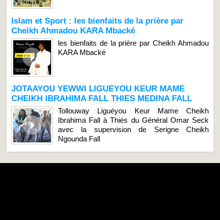
Islam et Sport : les bienfaits de la prière par
Cheikh Ahmadou KARA Mbacké
les bienfaits de la prière par Cheikh Ahmadou
KARA Mbacké
JOTAAYOU YEWWI LIGUEYOU KEUR MAME
CHEIKH IBRAHIMA FALL THIES MEDINA FALL
Tollouway Liguéyou Keur Mame Cheikh
Ibrahima Fall à Thiés du Général Omar Seck
avec la supervision de Serigne Cheikh
Ngounda Fall