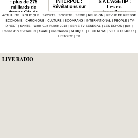
INTERPOL :
S A L'AGETIP :
: plus de 275
Révélations sur
Les ex-
milliards de
un casse
travailleurs
francs Cfa de
ACTUALITE
|
POLITIQUE
|
SPORTS
|
SOCIETE
|
SERIE
|
RELIGION
|
REVUE DE PRESSE
numérique à 4,7
dénoncent une
pertes
|
ECONOMIE
|
CHRONIQUE
|
CULTURE
|
BOOMRANG
|
INTERNATIONAL
|
PEOPLE
|
TV-
milliards F Cfa
gestion
enregistrées en
DIRECT
|
SANTE
|
World Cub Russie 2018
|
SERIE TV SENEGAL
|
LES ECHOS
|
pub
|
ciblant le
«népotique» et
Afrique depuis
Radios d’Ici et d’Ailleurs
|
Santé
|
Contribution
|
AFRIQUE
|
TECH NEWS
|
VIDEO DU JOUR
|
secteur pétrolier
interpellent le
2024 (Interpol)
HISTOIRE
|
TV
au Sénégal
gouvernement
LIVE RADIO