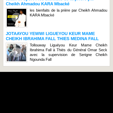
Cheikh Ahmadou KARA Mbacké
les bienfaits de la prière par Cheikh Ahmadou
KARA Mbacké
JOTAAYOU YEWWI LIGUEYOU KEUR MAME
CHEIKH IBRAHIMA FALL THIES MEDINA FALL
Tollouway Liguéyou Keur Mame Cheikh
Ibrahima Fall à Thiés du Général Omar Seck
avec la supervision de Serigne Cheikh
Ngounda Fall