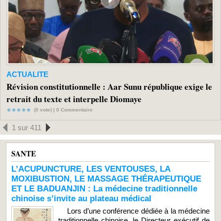
ACTUALITE
Révision constitutionnelle : Aar Sunu république exige le
retrait du texte et interpelle Diomaye
(0 vote) |
0
Commentaire
1 sur 411
SANTE
L’ACUPUNCTURE, LES VENTOUSES, LA
MOXIBUSTION, LE MASSAGE THÉRAPEUTIQUE
ET LE BADUANJIN : La médecine traditionnelle
chinoise s’invite au plateau médical
Lors d’une conférence dédiée à la médecine
traditionnelle chinoise, le Directeur exécutif de