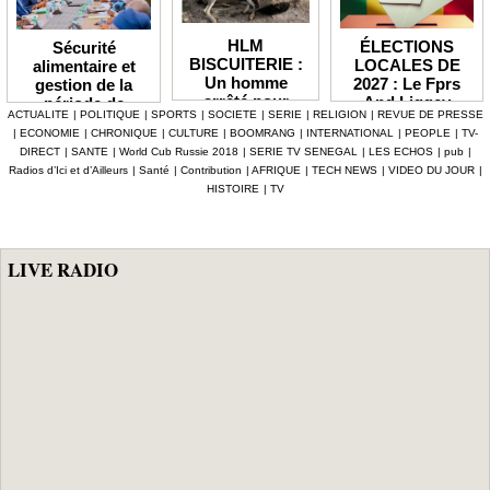
HLM
ÉLECTIONS
Sécurité
BISCUITERIE :
LOCALES DE
alimentaire et
Un homme
2027 : Le Fprs
gestion de la
arrêté pour
And Liggey
période de
ACTUALITE
|
POLITIQUE
|
SPORTS
|
SOCIETE
|
SERIE
|
RELIGION
|
REVUE DE PRESSE
abattage
plaide pour un
soudure Le
|
ECONOMIE
|
CHRONIQUE
|
CULTURE
|
BOOMRANG
|
INTERNATIONAL
|
PEOPLE
|
TV-
clandestin d’un
report du scrutin
gouvernement
DIRECT
|
SANTE
|
World Cub Russie 2018
|
SERIE TV SENEGAL
|
LES ECHOS
|
pub
|
mouton et
prévu en janvier
débloque plus de
Radios d’Ici et d’Ailleurs
|
Santé
|
Contribution
|
AFRIQUE
|
TECH NEWS
|
VIDEO DU JOUR
|
tentative de
prochain
7,2 milliards F
HISTOIRE
|
TV
vente de viande
CFA, les mesures
impropre à la
phares d'Al
consommation
Aminou
LIVE RADIO