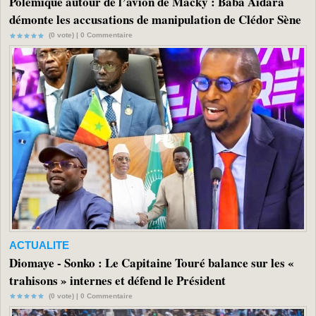
Polémique autour de l’avion de Macky : Baba Aidara
démonte les accusations de manipulation de Clédor Sène
(0 vote) |
0
Commentaire
ACTUALITE
Diomaye - Sonko : Le Capitaine Touré balance sur les «
trahisons » internes et défend le Président
(0 vote) |
0
Commentaire