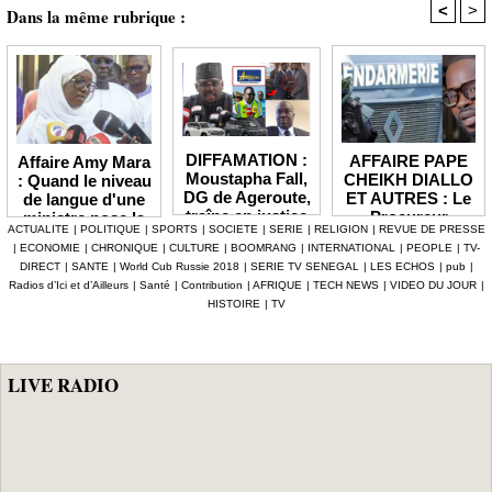
<
>
Dans la même rubrique :
DIFFAMATION :
AFFAIRE PAPE
Affaire Amy Mara
Moustapha Fall,
CHEIKH DIALLO
: Quand le niveau
DG de Ageroute,
ET AUTRES : Le
de langue d'une
traîne en justice
Procureur
ministre pose la
ACTUALITE
|
POLITIQUE
|
SPORTS
|
SOCIETE
|
SERIE
|
RELIGION
|
REVUE DE PRESSE
l’ex DRH Cheikh
interjette appel et
question de la
|
ECONOMIE
|
CHRONIQUE
|
CULTURE
|
BOOMRANG
|
INTERNATIONAL
|
PEOPLE
|
TV-
Amet Tidiane
maintient en
compétence et de
DIRECT
|
SANTE
|
World Cub Russie 2018
|
SERIE TV SENEGAL
|
LES ECHOS
|
pub
|
Thiam
prison ceux qui
la crédibilité de
Radios d’Ici et d’Ailleurs
|
Santé
|
Contribution
|
AFRIQUE
|
TECH NEWS
|
VIDEO DU JOUR
|
ont été placés
l'État
HISTOIRE
|
TV
sous mandat de
dépôt
LIVE RADIO