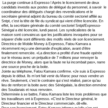
La purge continue à Expresso ! Après le licenciement de deux
candidats investis aux postes de délégué du personnel, à savoir le
coordinateur des délégués chargé des revendications et le
secrétaire général adjoint du bureau du comité sectoriel affilié au
Sntpt, c’est la tête de file du syndicat qui vient d’être licenciée. En
effet, la secrétaire générale du comité sectoriel Sntpt/Expresso-
Sénégal a été licenciée, lundi passé. Les syndicalistes de la
maison sont convaincus que les justifications invoquées pour se
séparer d’elle sont différents des motifs réels de son licenciement.
Directrice de Mobile Money à Expresso, Fatou Kamara a
récemment reçu une demande d’explication, avant d’être
finalement remerciée. «La direction a profité d’une fraude opérée
sur le réseau avec un préjudice de 7 millions pour renvoyer la
directrice de Money, alors que la faute ne lui incombait pas», narre
une source proche de la boite.
Jointe au téléphone, Fatou Kamara confirme. «Je suis à Expresso
depuis le début. Ils m’ont fait venir du Maroc pour nous vendre un
rêve. Seulement, c’est le contraire qui s’est réalisé, parce qu’au
lieu de renforcer la boite avec des Sénégalais, la direction emmène
des Soudanais et nous renvoie».
Déterminée à se battre, Fatou Kamara liste les trois problèmes que
les travailleurs ont à Expresso. «C’est le Directeur général, le
Directeur financier et le Directeur commercial», dit-elle.
Pour son licenciement, Fatou Kamara informe qu’elle s’en est