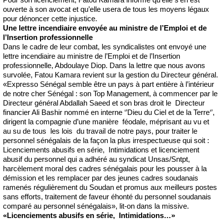
ouverte à son avocat et qu’elle usera de tous les moyens légaux
pour dénoncer cette injustice.
Une lettre incendiaire envoyée au ministre de l’Emploi et de
l’Insertion professionnelle
Dans le cadre de leur combat, les syndicalistes ont envoyé une
lettre incendiaire au ministre de l’Emploi et de l’Insertion
professionnelle, Abdoulaye Diop. Dans la lettre que nous avons
survolée, Fatou Kamara revient sur la gestion du Directeur général.
«Expresso Sénégal semble être un pays à part entière à l’intérieur
de notre cher Sénégal : son Top Management, à commencer par le
Directeur général Abdallah Saeed et son bras droit le Directeur
financier Ali Bashir nommé en interne ‘’Dieu du Ciel et de la Terre‘’,
dirigent la compagnie d’une manière féodale, méprisant au vu et
au su de tous les lois du travail de notre pays, pour traiter le
personnel sénégalais de la façon la plus irrespectueuse qui soit :
Licenciements abusifs en série, Intimidations et licenciement
abusif du personnel qui a adhéré au syndicat Unsas/Sntpt,
harcèlement moral des cadres sénégalais pour les pousser à la
démission et les remplacer par des jeunes cadres soudanais
ramenés régulièrement du Soudan et promus aux meilleurs postes
sans efforts, traitement de faveur éhonté du personnel soudanais
comparé au personnel sénégalais», lit-on dans la missive.
«Licenciements abusifs en série, Intimidations…»