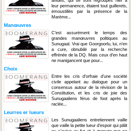
affidés, qui se sont regroupés hier à
leur permanence, étaient tout guillerets,
émoustillés par la présence de la
Marème...
Manœuvres
C’est assurément le temps des
grandes manœuvres politiques au
Sunugaal. Vrai que Goorgoorlu, lui, n’en
a cure, obnubilé par la recherche
effrénée de la DQ. Mais ceux d’en haut
ne manigancent que pour...
Choix
Entre les cris d’orfraie d’une société
civile appelant au dialogue pour un
consensus autour de la révision de la
Constitution, et les cris de joie des
Sunugaaliens férus de foot après la
raclée...
Leurres er lueurs
Les Sunugaaliens entretiennent vaille
que vaille la petite lueur d’espoir qui pâlit
ou s’avive au fur et à mesure que se