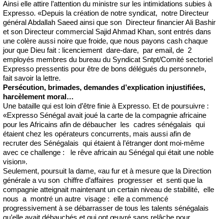
Ainsi elle attire l’attention du ministre sur les intimidations subies à
Expresso. «Depuis la création de notre syndicat, notre Directeur
général Abdallah Saeed ainsi que son Directeur financier Ali Bashir
et son Directeur commercial Sajid Ahmad Khan, sont entrés dans
une colère aussi noire que froide, que nous payons cash chaque
jour que Dieu fait : licenciement dare-dare, par email, de 2
employés membres du bureau du Syndicat Sntpt/Comité sectoriel
Expresso pressentis pour être de bons délégués du personnel»,
fait savoir la lettre.
Persécution, brimades, demandes d’explication injustifiées,
harcèlement moral…
Une bataille qui est loin d’être finie à Expresso. Et de poursuivre :
«Expresso Sénégal avait joué la carte de la compagnie africaine
pour les Africains afin de débaucher les cadres sénégalais qui
étaient chez les opérateurs concurrents, mais aussi afin de
recruter des Sénégalais qui étaient à l’étranger dont moi-même
avec ce challenge : le rêve africain au Sénégal qui était une noble
vision».
Seulement, poursuit la dame, «au fur et à mesure que la Direction
générale a vu son chiffre d’affaires progresser et senti que la
compagnie atteignait maintenant un certain niveau de stabilité, elle
nous a montré un autre visage : elle a commencé
progressivement à se débarrasser de tous les talents sénégalais
qu’elle avait débauchés et qui ont œuvré sans relâche pour