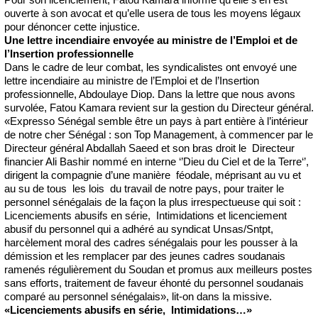
ouverte à son avocat et qu’elle usera de tous les moyens légaux
pour dénoncer cette injustice.
Une lettre incendiaire envoyée au ministre de l’Emploi et de
l’Insertion professionnelle
Dans le cadre de leur combat, les syndicalistes ont envoyé une
lettre incendiaire au ministre de l’Emploi et de l’Insertion
professionnelle, Abdoulaye Diop. Dans la lettre que nous avons
survolée, Fatou Kamara revient sur la gestion du Directeur général.
«Expresso Sénégal semble être un pays à part entière à l’intérieur
de notre cher Sénégal : son Top Management, à commencer par le
Directeur général Abdallah Saeed et son bras droit le Directeur
financier Ali Bashir nommé en interne ‘’Dieu du Ciel et de la Terre‘’,
dirigent la compagnie d’une manière féodale, méprisant au vu et
au su de tous les lois du travail de notre pays, pour traiter le
personnel sénégalais de la façon la plus irrespectueuse qui soit :
Licenciements abusifs en série, Intimidations et licenciement
abusif du personnel qui a adhéré au syndicat Unsas/Sntpt,
harcèlement moral des cadres sénégalais pour les pousser à la
démission et les remplacer par des jeunes cadres soudanais
ramenés régulièrement du Soudan et promus aux meilleurs postes
sans efforts, traitement de faveur éhonté du personnel soudanais
comparé au personnel sénégalais», lit-on dans la missive.
«Licenciements abusifs en série, Intimidations…»