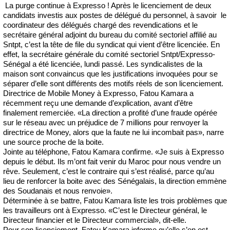
La purge continue à Expresso ! Après le licenciement de deux
candidats investis aux postes de délégué du personnel, à savoir le
coordinateur des délégués chargé des revendications et le
secrétaire général adjoint du bureau du comité sectoriel affilié au
Sntpt, c’est la tête de file du syndicat qui vient d’être licenciée. En
effet, la secrétaire générale du comité sectoriel Sntpt/Expresso-
Sénégal a été licenciée, lundi passé. Les syndicalistes de la
maison sont convaincus que les justifications invoquées pour se
séparer d’elle sont différents des motifs réels de son licenciement.
Directrice de Mobile Money à Expresso, Fatou Kamara a
récemment reçu une demande d’explication, avant d’être
finalement remerciée. «La direction a profité d’une fraude opérée
sur le réseau avec un préjudice de 7 millions pour renvoyer la
directrice de Money, alors que la faute ne lui incombait pas», narre
une source proche de la boite.
Jointe au téléphone, Fatou Kamara confirme. «Je suis à Expresso
depuis le début. Ils m’ont fait venir du Maroc pour nous vendre un
rêve. Seulement, c’est le contraire qui s’est réalisé, parce qu’au
lieu de renforcer la boite avec des Sénégalais, la direction emmène
des Soudanais et nous renvoie».
Déterminée à se battre, Fatou Kamara liste les trois problèmes que
les travailleurs ont à Expresso. «C’est le Directeur général, le
Directeur financier et le Directeur commercial», dit-elle.
Pour son licenciement, Fatou Kamara informe qu’elle s’en est