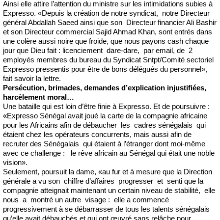
Ainsi elle attire l’attention du ministre sur les intimidations subies à
Expresso. «Depuis la création de notre syndicat, notre Directeur
général Abdallah Saeed ainsi que son Directeur financier Ali Bashir
et son Directeur commercial Sajid Ahmad Khan, sont entrés dans
une colère aussi noire que froide, que nous payons cash chaque
jour que Dieu fait : licenciement dare-dare, par email, de 2
employés membres du bureau du Syndicat Sntpt/Comité sectoriel
Expresso pressentis pour être de bons délégués du personnel»,
fait savoir la lettre.
Persécution, brimades, demandes d’explication injustifiées,
harcèlement moral…
Une bataille qui est loin d’être finie à Expresso. Et de poursuivre :
«Expresso Sénégal avait joué la carte de la compagnie africaine
pour les Africains afin de débaucher les cadres sénégalais qui
étaient chez les opérateurs concurrents, mais aussi afin de
recruter des Sénégalais qui étaient à l’étranger dont moi-même
avec ce challenge : le rêve africain au Sénégal qui était une noble
vision».
Seulement, poursuit la dame, «au fur et à mesure que la Direction
générale a vu son chiffre d’affaires progresser et senti que la
compagnie atteignait maintenant un certain niveau de stabilité, elle
nous a montré un autre visage : elle a commencé
progressivement à se débarrasser de tous les talents sénégalais
qu’elle avait débauchés et qui ont œuvré sans relâche pour