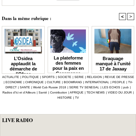
<
>
Dans la même rubrique :
La plateforme
Braquage
L’Osidea
des femmes
manqué à l'unité
applaudit la
pour la paix en
17 de Jaxaay
démarche de
Casamance
l’Ofnac
ACTUALITE
|
POLITIQUE
|
SPORTS
|
SOCIETE
|
SERIE
|
RELIGION
|
REVUE DE PRESSE
lauréate du Prix
|
ECONOMIE
|
CHRONIQUE
|
CULTURE
|
BOOMRANG
|
INTERNATIONAL
|
PEOPLE
|
TV-
Icip 2026
DIRECT
|
SANTE
|
World Cub Russie 2018
|
SERIE TV SENEGAL
|
LES ECHOS
|
pub
|
Radios d’Ici et d’Ailleurs
|
Santé
|
Contribution
|
AFRIQUE
|
TECH NEWS
|
VIDEO DU JOUR
|
HISTOIRE
|
TV
LIVE RADIO