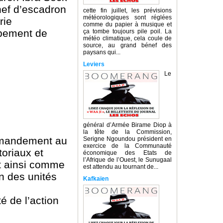
hef d’escadron
cette fin juillet, les prévisions
météorologiques sont réglées
rie
comme du papier à musique et
upement de
ça tombe toujours pile poil. La
météo climatique, cela coule de
source, au grand bénef des
paysans qui...
Leviers
Le
général d’Armée Birame Diop à
la tête de la Commission,
ommandement au
Serigne Ngoundou président en
exercice de la Communauté
toriaux et
économique des Etats de
l’Afrique de l’Ouest, le Sunugaal
ît ainsi comme
est attendu au tournant de...
on des unités
Kafkaïen
 de l’action