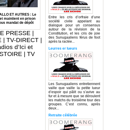
ALLO ET AUTRES : Le
Entre les cris d’orfraie d’une
et maintient en prison
société civile appelant au
sous mandat de dépôt
dialogue pour un consensus
autour de la révision de la
E PRESSE
|
Constitution, et les cris de joie
des Sunugaaliens férus de foot
E
|
TV-DIRECT
|
après la raclée...
dios d’Ici et
Leurres er lueurs
ISTOIRE
|
TV
Les Sunugaaliens entretiennent
vaille que vaille la petite lueur
d’espoir qui pâlit ou s’avive au
fur et à mesure que se déroulent
les matchs du troisième tour des
groupes. C’est connu, après
deux...
Retraite célébrée