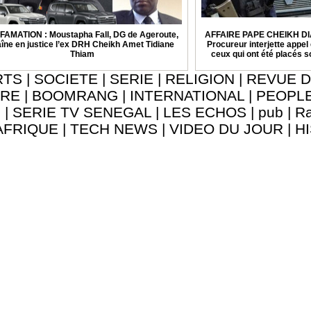
FAMATION : Moustapha Fall, DG de Ageroute,
AFFAIRE PAPE CHEIKH DI
aîne en justice l’ex DRH Cheikh Amet Tidiane
Procureur interjette appel 
Thiam
ceux qui ont été placés 
RTS
|
SOCIETE
|
SERIE
|
RELIGION
|
REVUE D
URE
|
BOOMRANG
|
INTERNATIONAL
|
PEOPL
8
|
SERIE TV SENEGAL
|
LES ECHOS
|
pub
|
Ra
AFRIQUE
|
TECH NEWS
|
VIDEO DU JOUR
|
H