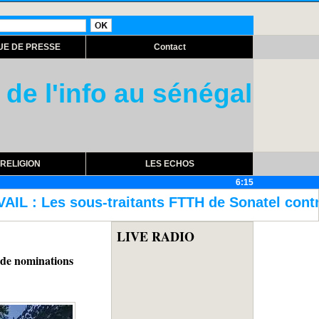
UE DE PRESSE
Contact
 de l'info au sénégal
RELIGION
LES ECHOS
6:15
 FTTH de Sonatel contre-attaquent
Assemb
LIVE RADIO
e nominations