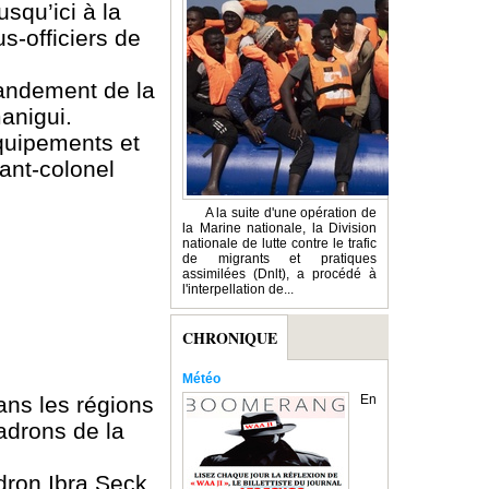
squ’ici à la
s-officiers de
mandement de la
anigui.
Équipements et
nant-colonel
A la suite d'une opération de
la Marine nationale, la Division
nationale de lutte contre le trafic
de migrants et pratiques
assimilées (Dnlt), a procédé à
l'interpellation de...
CHRONIQUE
Météo
ns les régions
En
drons de la
ron Ibra Seck