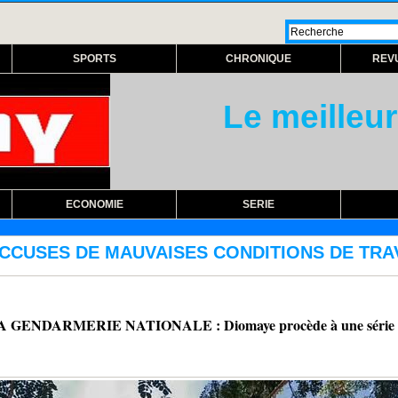
SPORTS
CHRONIQUE
REV
Le meilleur
ECONOMIE
SERIE
CONDITIONS DE TRAVAIL : Les sous-traitants
ENDARMERIE NATIONALE : Diomaye procède à une série d