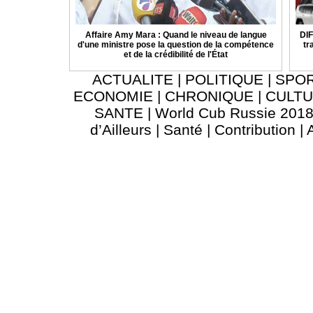
Affaire Amy Mara : Quand le niveau de langue
DIF
d'une ministre pose la question de la compétence
tr
et de la crédibilité de l'État
ACTUALITE
|
POLITIQUE
|
SPO
ECONOMIE
|
CHRONIQUE
|
CULT
SANTE
|
World Cub Russie 201
d’Ailleurs
|
Santé
|
Contribution
|