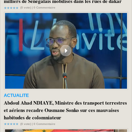
milliers de Sénégalais mobilisés dans les rues de dakar
(0 vote) |
0
Commentaire
ACTUALITE
Abdoul Ahad NDIAYE, Ministre des transport terrestres
et aériens recadre Ousmane Sonko sur ces mauvaises
habitudes de colomniateur
(0 vote) |
0
Commentaire