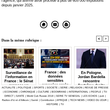
l’agence, qui affirme avoir procédé à plus de 605 000 expulsions
depuis janvier 2025.
<
>
Dans la même rubrique :
France : des
En Pologne,
Surveillance de
données
Jordan Bardella
l’information en
sensibles
rencontre
France : le Sénat
exposées après
l'extrême droite
propose un
ACTUALITE
|
POLITIQUE
|
SPORTS
|
SOCIETE
|
SERIE
|
RELIGION
|
REVUE DE PRESSE
une
et peaufine sa
observatoire déjà
|
ECONOMIE
|
CHRONIQUE
|
CULTURE
|
BOOMRANG
|
INTERNATIONAL
|
PEOPLE
|
TV-
cyberattaque
stature
très critiqué
DIRECT
|
SANTE
|
World Cub Russie 2018
|
SERIE TV SENEGAL
|
LES ECHOS
|
pub
|
visant la
présidentielle
Radios d’Ici et d’Ailleurs
|
Santé
|
Contribution
|
AFRIQUE
|
TECH NEWS
|
VIDEO DU JOUR
|
Fédération
HISTOIRE
|
TV
sportive de la
police