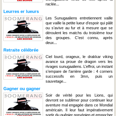
raclée...
Leurres er lueurs
Les Sunugaaliens entretiennent vaille
que vaille la petite lueur d’espoir qui pâlit
ou s’avive au fur et à mesure que se
déroulent les matchs du troisième tour
des groupes. C’est connu, après
deux...
Retraite célébrée
Ciel lourd, orageux, le drakkar viking
avance sa proue de dragon vers les
rivages sunugaaliens. L’effroi, un instant
s’empare de l’arrière garde : 4 corners
successifs en 3mn, puis un
sauvetage...
Gagner ou gagner
Soir de vérité pour les Lions, qui
devront se sublimer pour continuer leur
aventure mal engagée dans ce Mondial
américain. Il leur faut impérativement
sortir du guêpier norvégien et empocher