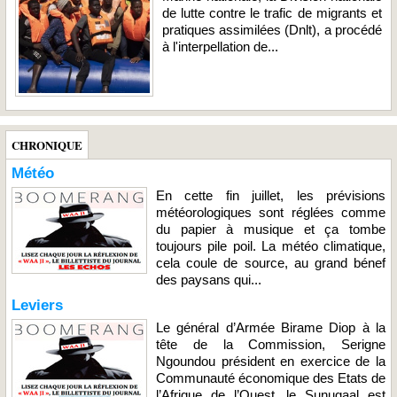
de lutte contre le trafic de migrants et
pratiques assimilées (Dnlt), a procédé
à l'interpellation de...
CHRONIQUE
Météo
En cette fin juillet, les prévisions
météorologiques sont réglées comme
du papier à musique et ça tombe
toujours pile poil. La météo climatique,
cela coule de source, au grand bénef
des paysans qui...
Leviers
Le général d’Armée Birame Diop à la
tête de la Commission, Serigne
Ngoundou président en exercice de la
Communauté économique des Etats de
l’Afrique de l’Ouest, le Sunugaal est