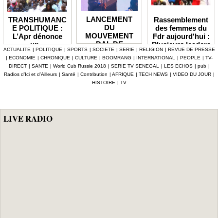
LANCEMENT
Rassemblement
TRANSHUMANC
DU
des femmes du
E POLITIQUE :
MOUVEMENT
Fdr aujourd'hui :
L’Apr dénonce
DAL DE
Plusieurs leaders
un «
ACTUALITE
|
POLITIQUE
|
SPORTS
|
SOCIETE
|
SERIE
|
RELIGION
|
REVUE DE PRESSE
BABACAR
de l'opposition
détournement de
|
ECONOMIE
|
CHRONIQUE
|
CULTURE
|
BOOMRANG
|
INTERNATIONAL
|
PEOPLE
|
TV-
MBENGUE :
annoncés
la volonté
DIRECT
|
SANTE
|
World Cub Russie 2018
|
SERIE TV SENEGAL
|
LES ECHOS
|
pub
|
Aldiouma Sow
populaire » et
Radios d’Ici et d’Ailleurs
|
Santé
|
Contribution
|
AFRIQUE
|
TECH NEWS
|
VIDEO DU JOUR
|
«drague» le
réclame une
HISTOIRE
|
TV
maire de Hann
réforme du statut
Bel Air
des élus
LIVE RADIO