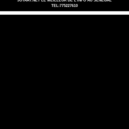
JOTAAY.NET LE MEILLEUR DE L'INFO AU SENEGAL
TEL:775227610