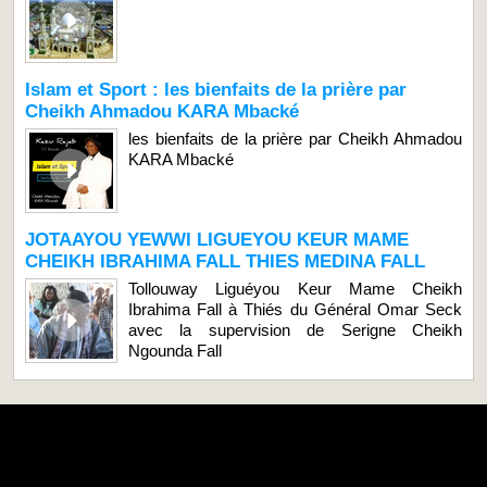
Islam et Sport : les bienfaits de la prière par
Cheikh Ahmadou KARA Mbacké
les bienfaits de la prière par Cheikh Ahmadou
KARA Mbacké
JOTAAYOU YEWWI LIGUEYOU KEUR MAME
CHEIKH IBRAHIMA FALL THIES MEDINA FALL
Tollouway Liguéyou Keur Mame Cheikh
Ibrahima Fall à Thiés du Général Omar Seck
avec la supervision de Serigne Cheikh
Ngounda Fall