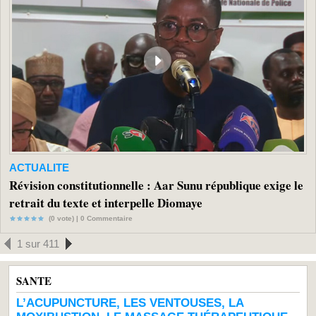
ACTUALITE
Révision constitutionnelle : Aar Sunu république exige le
retrait du texte et interpelle Diomaye
(0 vote) |
0
Commentaire
1 sur 411
SANTE
L’ACUPUNCTURE, LES VENTOUSES, LA