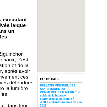
s exécutant
ivée laïque
ans un
les
 Ziguinchor
ociaux, c’est
tion et de la
, après avoir
vivement ces
ECONOMIE
ives défendues
BULLETIN MENSUEL DES
re la lumière
STATISTIQUES DU
COMMERCE EXTERIEUR : Le
 les
solde de la balance
commerciale se creuse à
-128,9 milliards au mois de juin
eur dans leur
2026