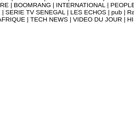
URE
|
BOOMRANG
|
INTERNATIONAL
|
PEOPL
8
|
SERIE TV SENEGAL
|
LES ECHOS
|
pub
|
Ra
AFRIQUE
|
TECH NEWS
|
VIDEO DU JOUR
|
H