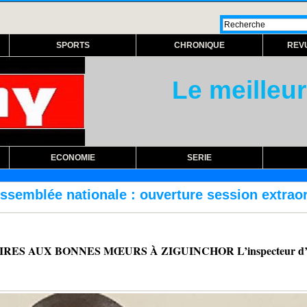
SPORTS
CHRONIQUE
REV
Le meilleur
ECONOMIE
SERIE
 ouverture session extraordinaire lundi procha
S AUX BONNES MŒURS À ZIGUINCHOR L’inspecteur d’Aca