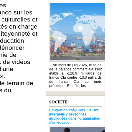
les
ance sur les
culturelles et
ités en charge
citoyenneté et
éducation
 dénoncer,
mie de
x de vidéos
Au mois de juin 2026, le solde
d'une
de la balance commerciale s'est
établi à -128,9 milliards de
».
francs Cfa contre -13,3 milliards
le terrain de
de francs Cfa au mois
précédent. En effet, les...
s du
SOCIETE
Émigration irrégulière : la Dntl
interpelle 7 personnes
impliquées dans l'organisation
d'un voyage