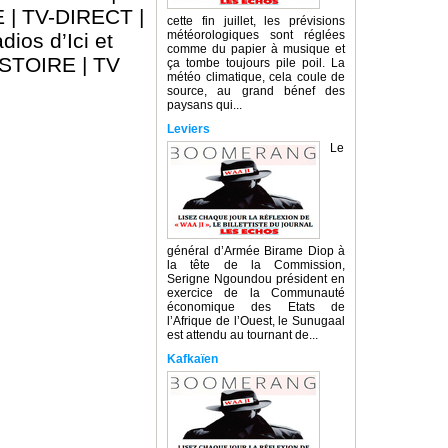
E
|
TV-DIRECT
|
cette fin juillet, les prévisions
météorologiques sont réglées
dios d’Ici et
comme du papier à musique et
ISTOIRE
|
TV
ça tombe toujours pile poil. La
météo climatique, cela coule de
source, au grand bénef des
paysans qui...
Leviers
Le
général d’Armée Birame Diop à
la tête de la Commission,
Serigne Ngoundou président en
exercice de la Communauté
économique des Etats de
l’Afrique de l’Ouest, le Sunugaal
est attendu au tournant de...
Kafkaïen