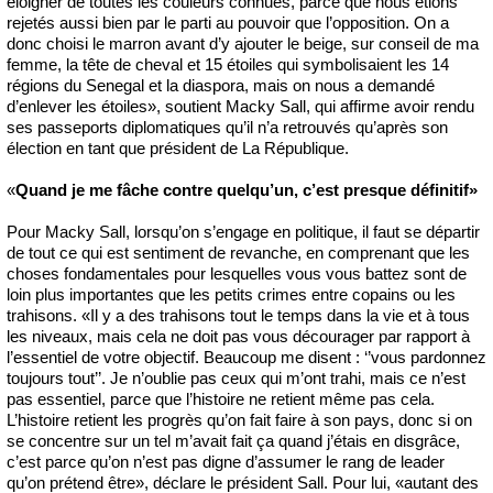
éloigner de toutes les couleurs connues, parce que nous étions
rejetés aussi bien par le parti au pouvoir que l’opposition. On a
donc choisi le marron avant d’y ajouter le beige, sur conseil de ma
femme, la tête de cheval et 15 étoiles qui symbolisaient les 14
régions du Senegal et la diaspora, mais on nous a demandé
d’enlever les étoiles», soutient Macky Sall, qui affirme avoir rendu
ses passeports diplomatiques qu’il n’a retrouvés qu’après son
élection en tant que président de La République.
«
Quand je me fâche contre quelqu’un, c’est presque définitif»
Pour Macky Sall, lorsqu’on s’engage en politique, il faut se départir
de tout ce qui est sentiment de revanche, en comprenant que les
choses fondamentales pour lesquelles vous vous battez sont de
loin plus importantes que les petits crimes entre copains ou les
trahisons. «Il y a des trahisons tout le temps dans la vie et à tous
les niveaux, mais cela ne doit pas vous décourager par rapport à
l’essentiel de votre objectif. Beaucoup me disent : ‘’vous pardonnez
toujours tout’’. Je n’oublie pas ceux qui m’ont trahi, mais ce n’est
pas essentiel, parce que l’histoire ne retient même pas cela.
L’histoire retient les progrès qu’on fait faire à son pays, donc si on
se concentre sur un tel m’avait fait ça quand j’étais en disgrâce,
c’est parce qu’on n’est pas digne d’assumer le rang de leader
qu’on prétend être», déclare le président Sall. Pour lui, «autant des