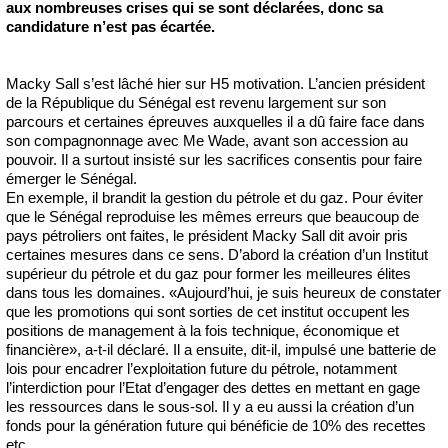
aux nombreuses crises qui se sont déclarées, donc sa
candidature n’est pas écartée.
Macky Sall s’est lâché hier sur H5 motivation. L’ancien président
de la République du Sénégal est revenu largement sur son
parcours et certaines épreuves auxquelles il a dû faire face dans
son compagnonnage avec Me Wade, avant son accession au
pouvoir. Il a surtout insisté sur les sacrifices consentis pour faire
émerger le Sénégal.
En exemple, il brandit la gestion du pétrole et du gaz. Pour éviter
que le Sénégal reproduise les mêmes erreurs que beaucoup de
pays pétroliers ont faites, le président Macky Sall dit avoir pris
certaines mesures dans ce sens. D’abord la création d’un Institut
supérieur du pétrole et du gaz pour former les meilleures élites
dans tous les domaines. «Aujourd’hui, je suis heureux de constater
que les promotions qui sont sorties de cet institut occupent les
positions de management à la fois technique, économique et
financière», a-t-il déclaré. Il a ensuite, dit-il, impulsé une batterie de
lois pour encadrer l’exploitation future du pétrole, notamment
l’interdiction pour l’Etat d’engager des dettes en mettant en gage
les ressources dans le sous-sol. Il y a eu aussi la création d’un
fonds pour la génération future qui bénéficie de 10% des recettes
etc.