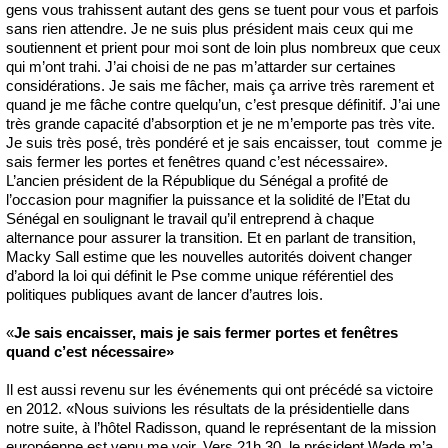
gens vous trahissent autant des gens se tuent pour vous et parfois
sans rien attendre. Je ne suis plus président mais ceux qui me
soutiennent et prient pour moi sont de loin plus nombreux que ceux
qui m’ont trahi. J’ai choisi de ne pas m’attarder sur certaines
considérations. Je sais me fâcher, mais ça arrive très rarement et
quand je me fâche contre quelqu’un, c’est presque définitif. J’ai une
très grande capacité d’absorption et je ne m’emporte pas très vite.
Je suis très posé, très pondéré et je sais encaisser, tout comme je
sais fermer les portes et fenêtres quand c’est nécessaire».
L’ancien président de la République du Sénégal a profité de
l’occasion pour magnifier la puissance et la solidité de l’Etat du
Sénégal en soulignant le travail qu’il entreprend à chaque
alternance pour assurer la transition. Et en parlant de transition,
Macky Sall estime que les nouvelles autorités doivent changer
d’abord la loi qui définit le Pse comme unique référentiel des
politiques publiques avant de lancer d’autres lois.
«
Je sais encaisser, mais je sais fermer portes et fenêtres
quand c’est nécessaire»
Il est aussi revenu sur les événements qui ont précédé sa victoire
en 2012. «Nous suivions les résultats de la présidentielle dans
notre suite, à l’hôtel Radisson, quand le représentant de la mission
européenne est venu me voir. Vers 21h 30, le président Wade m’a