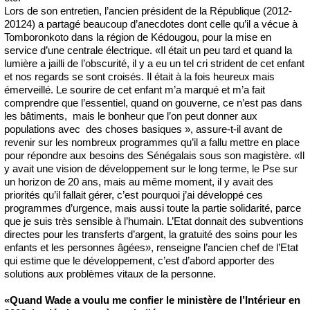
Lors de son entretien, l’ancien président de la République (2012-
20124) a partagé beaucoup d’anecdotes dont celle qu’il a vécue à
Tomboronkoto dans la région de Kédougou, pour la mise en
service d’une centrale électrique. «Il était un peu tard et quand la
lumière a jailli de l’obscurité, il y a eu un tel cri strident de cet enfant
et nos regards se sont croisés. Il était à la fois heureux mais
émerveillé. Le sourire de cet enfant m’a marqué et m’a fait
comprendre que l’essentiel, quand on gouverne, ce n’est pas dans
les bâtiments, mais le bonheur que l’on peut donner aux
populations avec des choses basiques », assure-t-il avant de
revenir sur les nombreux programmes qu’il a fallu mettre en place
pour répondre aux besoins des Sénégalais sous son magistère. «Il
y avait une vision de développement sur le long terme, le Pse sur
un horizon de 20 ans, mais au même moment, il y avait des
priorités qu’il fallait gérer, c’est pourquoi j’ai développé ces
programmes d’urgence, mais aussi toute la partie solidarité, parce
que je suis très sensible à l’humain. L’Etat donnait des subventions
directes pour les transferts d’argent, la gratuité des soins pour les
enfants et les personnes âgées», renseigne l’ancien chef de l’Etat
qui estime que le développement, c’est d’abord apporter des
solutions aux problèmes vitaux de la personne.
«Quand Wade a voulu me confier le ministère de l’Intérieur en