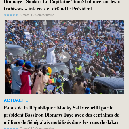
Diomaye - Sonko : Le Capitaine Touré balance sur les «
trahisons » internes et défend le Président
(0 vote) |
0
Commentaire
ACTUALITE
Palais de la République : Macky Sall accueilli par le
président Bassirou Diomaye Faye avec des centaines de
milliers de Sénégalais mobilisés dans les rues de dakar
(0 vote) |
0
Commentaire