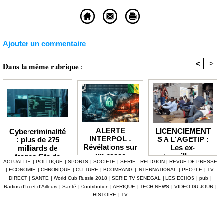
Ajouter un commentaire
<
>
Dans la même rubrique :
ALERTE
LICENCIEMENT
Cybercriminalité
INTERPOL :
S A L'AGETIP :
: plus de 275
Révélations sur
Les ex-
milliards de
un casse
travailleurs
francs Cfa de
ACTUALITE
|
POLITIQUE
|
SPORTS
|
SOCIETE
|
SERIE
|
RELIGION
|
REVUE DE PRESSE
numérique à 4,7
dénoncent une
pertes
|
ECONOMIE
|
CHRONIQUE
|
CULTURE
|
BOOMRANG
|
INTERNATIONAL
|
PEOPLE
|
TV-
milliards F Cfa
gestion
enregistrées en
DIRECT
|
SANTE
|
World Cub Russie 2018
|
SERIE TV SENEGAL
|
LES ECHOS
|
pub
|
ciblant le
«népotique» et
Afrique depuis
Radios d’Ici et d’Ailleurs
|
Santé
|
Contribution
|
AFRIQUE
|
TECH NEWS
|
VIDEO DU JOUR
|
secteur pétrolier
interpellent le
2024 (Interpol)
HISTOIRE
|
TV
au Sénégal
gouvernement