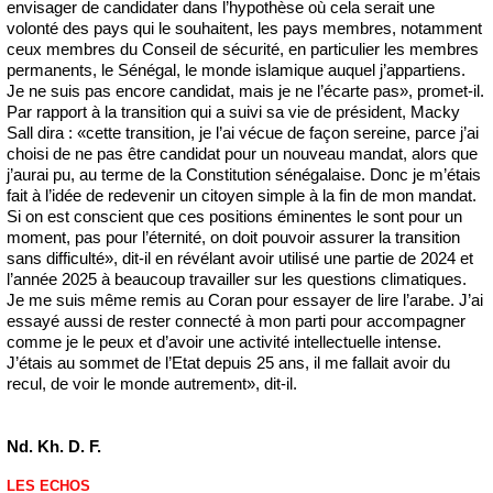
envisager de candidater dans l’hypothèse où cela serait une
volonté des pays qui le souhaitent, les pays membres, notamment
ceux membres du Conseil de sécurité, en particulier les membres
permanents, le Sénégal, le monde islamique auquel j’appartiens.
Je ne suis pas encore candidat, mais je ne l’écarte pas», promet-il.
Par rapport à la transition qui a suivi sa vie de président, Macky
Sall dira : «cette transition, je l’ai vécue de façon sereine, parce j’ai
choisi de ne pas être candidat pour un nouveau mandat, alors que
j’aurai pu, au terme de la Constitution sénégalaise. Donc je m’étais
fait à l’idée de redevenir un citoyen simple à la fin de mon mandat.
Si on est conscient que ces positions éminentes le sont pour un
moment, pas pour l’éternité, on doit pouvoir assurer la transition
sans difficulté», dit-il en révélant avoir utilisé une partie de 2024 et
l’année 2025 à beaucoup travailler sur les questions climatiques.
Je me suis même remis au Coran pour essayer de lire l’arabe. J’ai
essayé aussi de rester connecté à mon parti pour accompagner
comme je le peux et d’avoir une activité intellectuelle intense.
J’étais au sommet de l’Etat depuis 25 ans, il me fallait avoir du
recul, de voir le monde autrement», dit-il.
Nd. Kh. D. F.
LES ECHOS