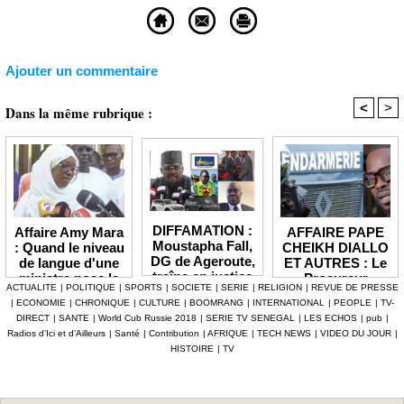
Ajouter un commentaire
<
>
Dans la même rubrique :
DIFFAMATION :
AFFAIRE PAPE
Affaire Amy Mara
Moustapha Fall,
CHEIKH DIALLO
: Quand le niveau
DG de Ageroute,
ET AUTRES : Le
de langue d'une
traîne en justice
Procureur
ministre pose la
ACTUALITE
|
POLITIQUE
|
SPORTS
|
SOCIETE
|
SERIE
|
RELIGION
|
REVUE DE PRESSE
l’ex DRH Cheikh
interjette appel et
question de la
|
ECONOMIE
|
CHRONIQUE
|
CULTURE
|
BOOMRANG
|
INTERNATIONAL
|
PEOPLE
|
TV-
Amet Tidiane
maintient en
compétence et de
DIRECT
|
SANTE
|
World Cub Russie 2018
|
SERIE TV SENEGAL
|
LES ECHOS
|
pub
|
Thiam
prison ceux qui
la crédibilité de
Radios d’Ici et d’Ailleurs
|
Santé
|
Contribution
|
AFRIQUE
|
TECH NEWS
|
VIDEO DU JOUR
|
ont été placés
l'État
HISTOIRE
|
TV
sous mandat de
dépôt