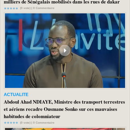
milliers de Sénégalais mobilisés dans les rues de dakar
(0 vote) |
0
Commentaire
ACTUALITE
Abdoul Ahad NDIAYE, Ministre des transport terrestres
et aériens recadre Ousmane Sonko sur ces mauvaises
habitudes de colomniateur
(0 vote) |
0
Commentaire