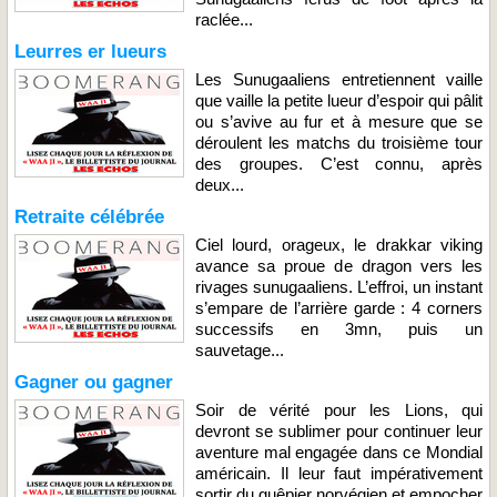
raclée...
Leurres er lueurs
Les Sunugaaliens entretiennent vaille
que vaille la petite lueur d’espoir qui pâlit
ou s’avive au fur et à mesure que se
déroulent les matchs du troisième tour
des groupes. C’est connu, après
deux...
Retraite célébrée
Ciel lourd, orageux, le drakkar viking
avance sa proue de dragon vers les
rivages sunugaaliens. L’effroi, un instant
s’empare de l’arrière garde : 4 corners
successifs en 3mn, puis un
sauvetage...
Gagner ou gagner
Soir de vérité pour les Lions, qui
devront se sublimer pour continuer leur
aventure mal engagée dans ce Mondial
américain. Il leur faut impérativement
sortir du guêpier norvégien et empocher