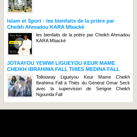
Islam et Sport : les bienfaits de la prière par
Cheikh Ahmadou KARA Mbacké
les bienfaits de la prière par Cheikh Ahmadou
KARA Mbacké
JOTAAYOU YEWWI LIGUEYOU KEUR MAME
CHEIKH IBRAHIMA FALL THIES MEDINA FALL
Tollouway Liguéyou Keur Mame Cheikh
Ibrahima Fall à Thiés du Général Omar Seck
avec la supervision de Serigne Cheikh
Ngounda Fall