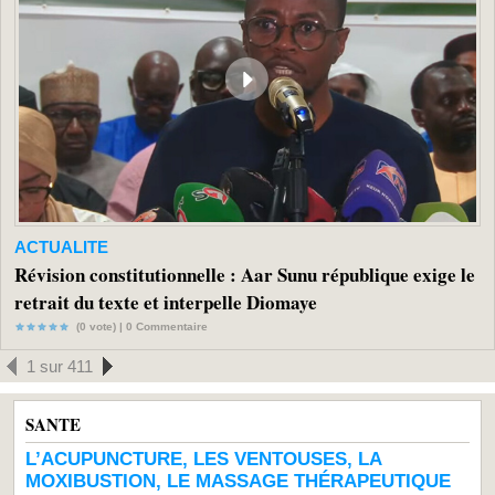
ACTUALITE
Révision constitutionnelle : Aar Sunu république exige le
retrait du texte et interpelle Diomaye
(0 vote) |
0
Commentaire
1 sur 411
SANTE
L’ACUPUNCTURE, LES VENTOUSES, LA
MOXIBUSTION, LE MASSAGE THÉRAPEUTIQUE