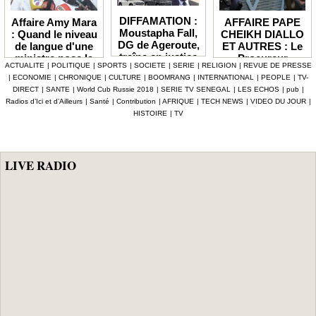
DIFFAMATION :
AFFAIRE PAPE
Affaire Amy Mara
Moustapha Fall,
CHEIKH DIALLO
: Quand le niveau
DG de Ageroute,
ET AUTRES : Le
de langue d'une
traîne en justice
Procureur
ministre pose la
ACTUALITE
|
POLITIQUE
|
SPORTS
|
SOCIETE
|
SERIE
|
RELIGION
|
REVUE DE PRESSE
l’ex DRH Cheikh
interjette appel et
question de la
|
ECONOMIE
|
CHRONIQUE
|
CULTURE
|
BOOMRANG
|
INTERNATIONAL
|
PEOPLE
|
TV-
Amet Tidiane
maintient en
compétence et de
DIRECT
|
SANTE
|
World Cub Russie 2018
|
SERIE TV SENEGAL
|
LES ECHOS
|
pub
|
Thiam
prison ceux qui
la crédibilité de
Radios d’Ici et d’Ailleurs
|
Santé
|
Contribution
|
AFRIQUE
|
TECH NEWS
|
VIDEO DU JOUR
|
ont été placés
l'État
HISTOIRE
|
TV
sous mandat de
dépôt
LIVE RADIO