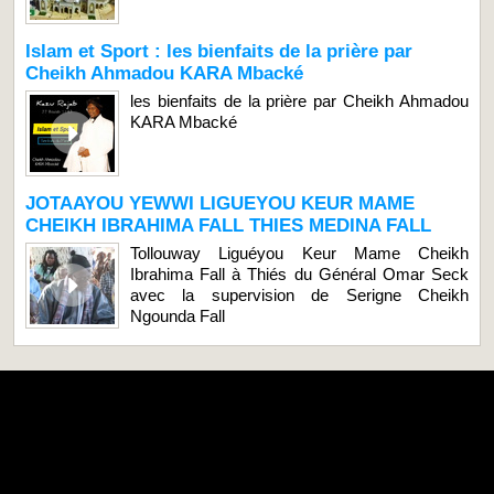
Islam et Sport : les bienfaits de la prière par
Cheikh Ahmadou KARA Mbacké
les bienfaits de la prière par Cheikh Ahmadou
KARA Mbacké
JOTAAYOU YEWWI LIGUEYOU KEUR MAME
CHEIKH IBRAHIMA FALL THIES MEDINA FALL
Tollouway Liguéyou Keur Mame Cheikh
Ibrahima Fall à Thiés du Général Omar Seck
avec la supervision de Serigne Cheikh
Ngounda Fall