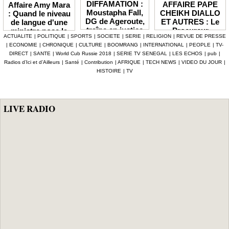
DIFFAMATION :
AFFAIRE PAPE
Affaire Amy Mara
Moustapha Fall,
CHEIKH DIALLO
: Quand le niveau
DG de Ageroute,
ET AUTRES : Le
de langue d'une
traîne en justice
Procureur
ministre pose la
ACTUALITE
|
POLITIQUE
|
SPORTS
|
SOCIETE
|
SERIE
|
RELIGION
|
REVUE DE PRESSE
l’ex DRH Cheikh
interjette appel et
question de la
|
ECONOMIE
|
CHRONIQUE
|
CULTURE
|
BOOMRANG
|
INTERNATIONAL
|
PEOPLE
|
TV-
Amet Tidiane
maintient en
compétence et de
DIRECT
|
SANTE
|
World Cub Russie 2018
|
SERIE TV SENEGAL
|
LES ECHOS
|
pub
|
Thiam
prison ceux qui
la crédibilité de
Radios d’Ici et d’Ailleurs
|
Santé
|
Contribution
|
AFRIQUE
|
TECH NEWS
|
VIDEO DU JOUR
|
ont été placés
l'État
HISTOIRE
|
TV
sous mandat de
dépôt
LIVE RADIO