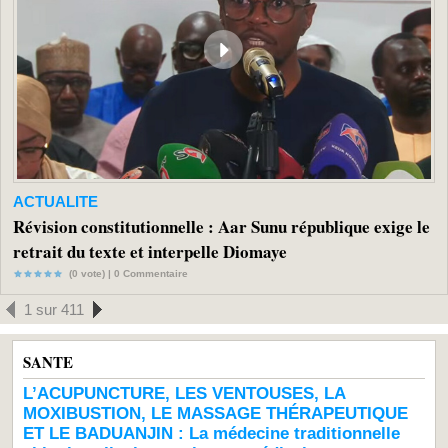
ACTUALITE
Révision constitutionnelle : Aar Sunu république exige le
retrait du texte et interpelle Diomaye
(0 vote) |
0
Commentaire
1 sur 411
SANTE
L’ACUPUNCTURE, LES VENTOUSES, LA
MOXIBUSTION, LE MASSAGE THÉRAPEUTIQUE
ET LE BADUANJIN : La médecine traditionnelle