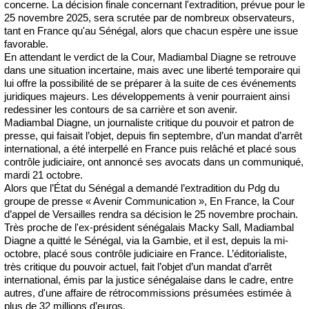
concerne. La décision finale concernant l'extradition, prévue pour le
25 novembre 2025, sera scrutée par de nombreux observateurs,
tant en France qu'au Sénégal, alors que chacun espère une issue
favorable.
En attendant le verdict de la Cour, Madiambal Diagne se retrouve
dans une situation incertaine, mais avec une liberté temporaire qui
lui offre la possibilité de se préparer à la suite de ces événements
juridiques majeurs. Les développements à venir pourraient ainsi
redessiner les contours de sa carrière et son avenir.
Madiambal Diagne, un journaliste critique du pouvoir et patron de
presse, qui faisait l’objet, depuis fin septembre, d’un mandat d’arrêt
international, a été interpellé en France puis relâché et placé sous
contrôle judiciaire, ont annoncé ses avocats dans un communiqué,
mardi 21 octobre.
Alors que l’État du Sénégal a demandé l’extradition du Pdg du
groupe de presse « Avenir Communication », En France, la Cour
d’appel de Versailles rendra sa décision le 25 novembre prochain.
Très proche de l'ex-président sénégalais Macky Sall, Madiambal
Diagne a quitté le Sénégal, via la Gambie, et il est, depuis la mi-
octobre, placé sous contrôle judiciaire en France. L’éditorialiste,
très critique du pouvoir actuel, fait l’objet d’un mandat d’arrêt
international, émis par la justice sénégalaise dans le cadre, entre
autres, d'une affaire de rétrocommissions présumées estimée à
plus de 32 millions d’euros.