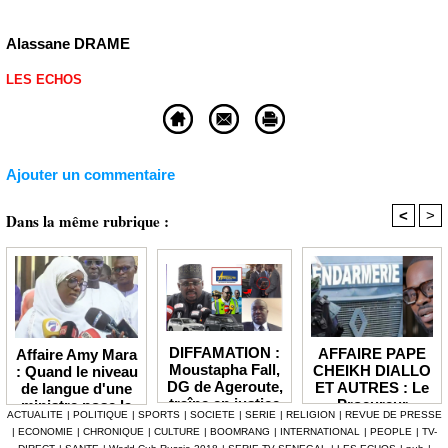
Alassane DRAME
LES ECHOS
Ajouter un commentaire
<
>
Dans la même rubrique :
DIFFAMATION :
AFFAIRE PAPE
Affaire Amy Mara
Moustapha Fall,
CHEIKH DIALLO
: Quand le niveau
DG de Ageroute,
ET AUTRES : Le
de langue d'une
traîne en justice
Procureur
ministre pose la
ACTUALITE
|
POLITIQUE
|
SPORTS
|
SOCIETE
|
SERIE
|
RELIGION
|
REVUE DE PRESSE
l’ex DRH Cheikh
interjette appel et
question de la
|
ECONOMIE
|
CHRONIQUE
|
CULTURE
|
BOOMRANG
|
INTERNATIONAL
|
PEOPLE
|
TV-
Amet Tidiane
maintient en
compétence et de