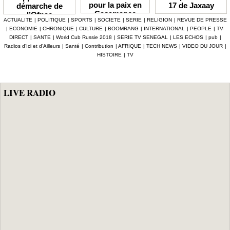
pour la paix en
17 de Jaxaay
démarche de
Casamance
l’Ofnac
ACTUALITE
|
POLITIQUE
|
SPORTS
|
SOCIETE
|
SERIE
|
RELIGION
|
REVUE DE PRESSE
lauréate du Prix
|
ECONOMIE
|
CHRONIQUE
|
CULTURE
|
BOOMRANG
|
INTERNATIONAL
|
PEOPLE
|
TV-
Icip 2026
DIRECT
|
SANTE
|
World Cub Russie 2018
|
SERIE TV SENEGAL
|
LES ECHOS
|
pub
|
Radios d’Ici et d’Ailleurs
|
Santé
|
Contribution
|
AFRIQUE
|
TECH NEWS
|
VIDEO DU JOUR
|
HISTOIRE
|
TV
LIVE RADIO