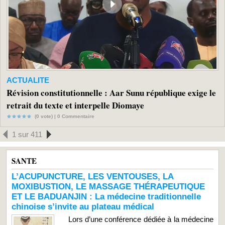
ACTUALITE
Révision constitutionnelle : Aar Sunu république exige le
retrait du texte et interpelle Diomaye
(0 vote) |
0
Commentaire
1 sur 411
SANTE
L’ACUPUNCTURE, LES VENTOUSES, LA
MOXIBUSTION, LE MASSAGE THÉRAPEUTIQUE
ET LE BADUANJIN : La médecine traditionnelle
chinoise s’invite au plateau médical
Lors d’une conférence dédiée à la médecine