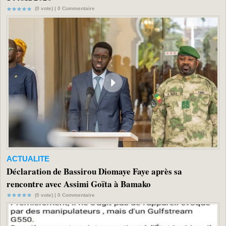
(0 vote) |
0
Commentaire
ACTUALITE
Déclaration de Bassirou Diomaye Faye après sa
rencontre avec Assimi Goïta à Bamako
(0 vote) |
0
Commentaire