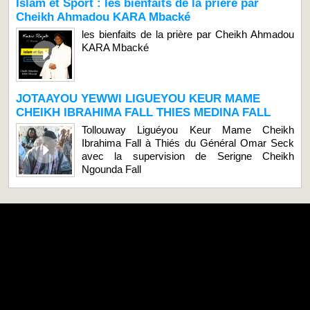
Islam et Sport : les bienfaits de la prière par
Cheikh Ahmadou KARA Mbacké
les bienfaits de la prière par Cheikh Ahmadou
KARA Mbacké
JOTAAYOU YEWWI LIGUEYOU KEUR MAME
CHEIKH IBRAHIMA FALL THIES MEDINA FALL
Tollouway Liguéyou Keur Mame Cheikh
Ibrahima Fall à Thiés du Général Omar Seck
avec la supervision de Serigne Cheikh
Ngounda Fall