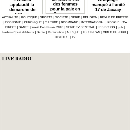
des femmes
manqué à l'unité
applaudit la
pour la paix en
17 de Jaxaay
démarche de
Casamance
l’Ofnac
ACTUALITE
|
POLITIQUE
|
SPORTS
|
SOCIETE
|
SERIE
|
RELIGION
|
REVUE DE PRESSE
lauréate du Prix
|
ECONOMIE
|
CHRONIQUE
|
CULTURE
|
BOOMRANG
|
INTERNATIONAL
|
PEOPLE
|
TV-
Icip 2026
DIRECT
|
SANTE
|
World Cub Russie 2018
|
SERIE TV SENEGAL
|
LES ECHOS
|
pub
|
Radios d’Ici et d’Ailleurs
|
Santé
|
Contribution
|
AFRIQUE
|
TECH NEWS
|
VIDEO DU JOUR
|
HISTOIRE
|
TV
LIVE RADIO