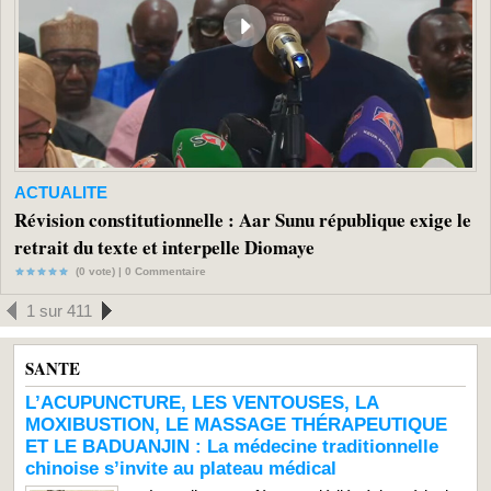
ACTUALITE
Révision constitutionnelle : Aar Sunu république exige le
retrait du texte et interpelle Diomaye
(0 vote) |
0
Commentaire
1 sur 411
SANTE
L’ACUPUNCTURE, LES VENTOUSES, LA
MOXIBUSTION, LE MASSAGE THÉRAPEUTIQUE
ET LE BADUANJIN : La médecine traditionnelle
chinoise s’invite au plateau médical