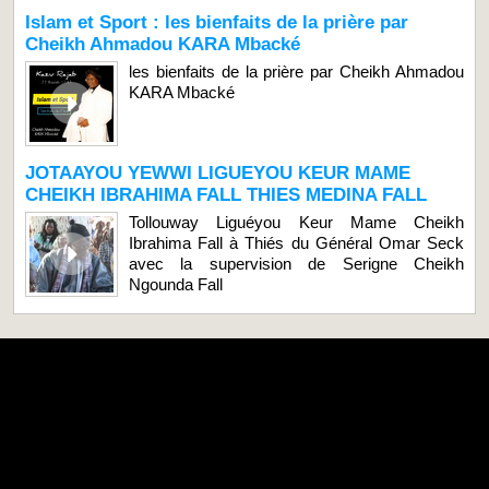
Islam et Sport : les bienfaits de la prière par
Cheikh Ahmadou KARA Mbacké
les bienfaits de la prière par Cheikh Ahmadou
KARA Mbacké
JOTAAYOU YEWWI LIGUEYOU KEUR MAME
CHEIKH IBRAHIMA FALL THIES MEDINA FALL
Tollouway Liguéyou Keur Mame Cheikh
Ibrahima Fall à Thiés du Général Omar Seck
avec la supervision de Serigne Cheikh
Ngounda Fall