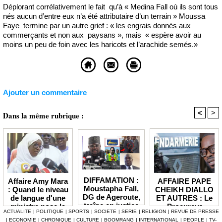
Déplorant corrélativement le fait qu’à « Medina Fall où ils sont tous
nés aucun d’entre eux n’a été attributaire d’un terrain » Moussa
Faye termine par un autre grief : « les engrais donnés aux
commerçants et non aux paysans », mais « espère avoir au
moins un peu de foin avec les haricots et l’arachide semés.»
Ajouter un commentaire
<
>
Dans la même rubrique :
DIFFAMATION :
AFFAIRE PAPE
Affaire Amy Mara
Moustapha Fall,
CHEIKH DIALLO
: Quand le niveau
DG de Ageroute,
ET AUTRES : Le
de langue d'une
traîne en justice
Procureur
ministre pose la
ACTUALITE
|
POLITIQUE
|
SPORTS
|
SOCIETE
|
SERIE
|
RELIGION
|
REVUE DE PRESSE
l’ex DRH Cheikh
interjette appel et
question de la
|
ECONOMIE
|
CHRONIQUE
|
CULTURE
|
BOOMRANG
|
INTERNATIONAL
|
PEOPLE
|
TV-