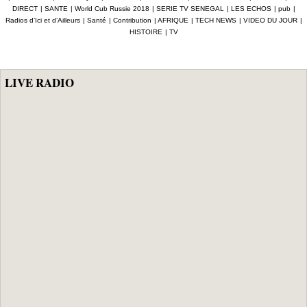
Amet Tidiane
maintient en
compétence et de
DIRECT
|
SANTE
|
World Cub Russie 2018
|
SERIE TV SENEGAL
|
LES ECHOS
|
pub
|
Thiam
prison ceux qui
la crédibilité de
Radios d’Ici et d’Ailleurs
|
Santé
|
Contribution
|
AFRIQUE
|
TECH NEWS
|
VIDEO DU JOUR
|
ont été placés
l'État
HISTOIRE
|
TV
sous mandat de
dépôt
LIVE RADIO