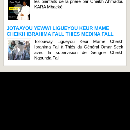
les bienfaits de la prière par Cheikh Ahmadou
KARA Mbacké
JOTAAYOU YEWWI LIGUEYOU KEUR MAME
CHEIKH IBRAHIMA FALL THIES MEDINA FALL
Tollouway Liguéyou Keur Mame Cheikh
Ibrahima Fall à Thiés du Général Omar Seck
avec la supervision de Serigne Cheikh
Ngounda Fall