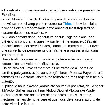
« La situation hivernale est dramatique » selon ce paysan de
Fandène
Selon Moussa Faye dit Thieka, paysan de la zone de Fadéne
trouvé sur son champ par le reporter de
Thiès
Info, « les pluies
n’ont pas été au rendez-vous cette année et il est trop tard pour
espérer de bonnes récoltes. »
A 63 ans et étant dans l’agriculture depuis l’âge de 7 ans, ses
prévisions sont dramatiques : « sur le même espace où j’avais
récolté l’année dernière 15 sacs, j’aurais au maximum 3, et avec
une surveillance permanente qui m’amène à passer la nuit dans
les champs. »
Une situation corsée par « la vie trop chère et les nombreux
risques liés aux voleurs et éleveurs ».
Fils de Niokhor Faye et membre d’une fratrie de 41 pères ce
familles polygames avec leurs progénitures, Moussa Faye qui a 2
femmes et 12 enfants lance avec fermeté ce message destiné aux
autorités :
« puisque nous n’avons jamais été soutenus par l’état, de Senghor
à Macky Sall en passant par Abdou Diouf et Abdoulaye Wade,
qu’on nous délivre nos actes de propriétés sur les 18 et 9,5
hectares hérités de notre père et que nous défendrons au prix de
notre vie s’il le faut. »