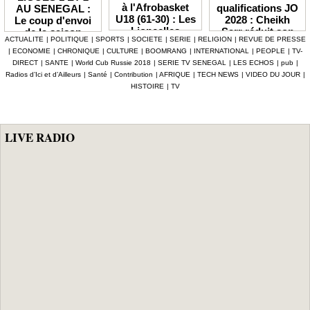
à l'Afrobasket
qualifications JO
AU SENEGAL :
U18 (61-30) : Les
2028 : Cheikh
Le coup d'envoi
Lioncelles
Sarr réduit son
de la saison
ACTUALITE
|
POLITIQUE
|
SPORTS
|
SOCIETE
|
SERIE
|
RELIGION
|
REVUE DE PRESSE
balayées par le
groupe à 13
2026-2027
|
ECONOMIE
|
CHRONIQUE
|
CULTURE
|
BOOMRANG
|
INTERNATIONAL
|
PEOPLE
|
TV-
Cameroun
Lionnes
officiellement fixé
DIRECT
|
SANTE
|
World Cub Russie 2018
|
SERIE TV SENEGAL
|
LES ECHOS
|
pub
|
au 3 octobre
Radios d’Ici et d’Ailleurs
|
Santé
|
Contribution
|
AFRIQUE
|
TECH NEWS
|
VIDEO DU JOUR
|
HISTOIRE
|
TV
LIVE RADIO