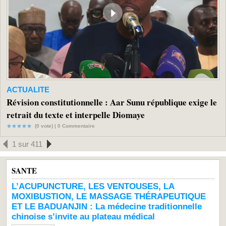
ACTUALITE
Révision constitutionnelle : Aar Sunu république exige le
retrait du texte et interpelle Diomaye
(0 vote) |
0
Commentaire
1 sur 411
SANTE
L’ACUPUNCTURE, LES VENTOUSES, LA
MOXIBUSTION, LE MASSAGE THÉRAPEUTIQUE
ET LE BADUANJIN : La médecine traditionnelle
chinoise s’invite au plateau médical