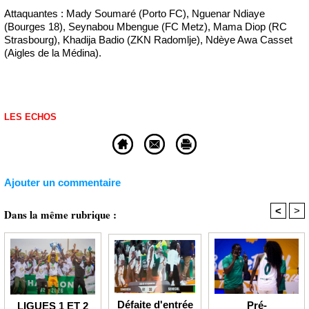
Attaquantes : Mady Soumaré (Porto FC), Nguenar Ndiaye
(Bourges 18), Seynabou Mbengue (FC Metz), Mama Diop (RC
Strasbourg), Khadija Badio (ZKN Radomlje), Ndèye Awa Casset
(Aigles de la Médina).
LES ECHOS
Ajouter un commentaire
<
>
Dans la même rubrique :
Défaite d'entrée
Pré-
LIGUES 1 ET 2