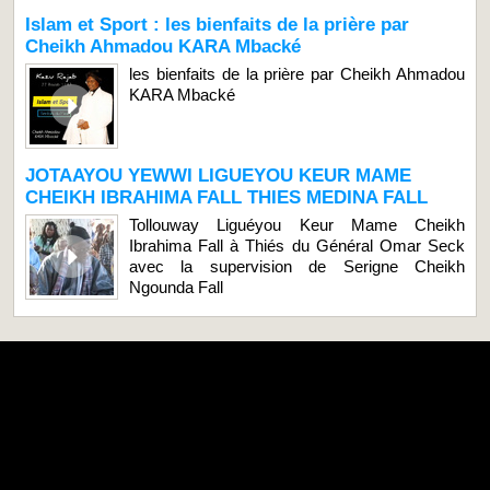
Islam et Sport : les bienfaits de la prière par
Cheikh Ahmadou KARA Mbacké
les bienfaits de la prière par Cheikh Ahmadou
KARA Mbacké
JOTAAYOU YEWWI LIGUEYOU KEUR MAME
CHEIKH IBRAHIMA FALL THIES MEDINA FALL
Tollouway Liguéyou Keur Mame Cheikh
Ibrahima Fall à Thiés du Général Omar Seck
avec la supervision de Serigne Cheikh
Ngounda Fall