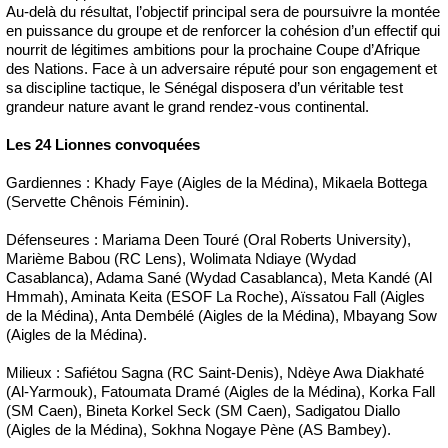
Au-delà du résultat, l’objectif principal sera de poursuivre la montée
en puissance du groupe et de renforcer la cohésion d’un effectif qui
nourrit de légitimes ambitions pour la prochaine Coupe d’Afrique
des Nations. Face à un adversaire réputé pour son engagement et
sa discipline tactique, le Sénégal disposera d’un véritable test
grandeur nature avant le grand rendez-vous continental.
Les 24 Lionnes convoquées
Gardiennes : Khady Faye (Aigles de la Médina), Mikaela Bottega
(Servette Chênois Féminin).
Défenseures : Mariama Deen Touré (Oral Roberts University),
Marième Babou (RC Lens), Wolimata Ndiaye (Wydad
Casablanca), Adama Sané (Wydad Casablanca), Meta Kandé (Al
Hmmah), Aminata Keita (ESOF La Roche), Aïssatou Fall (Aigles
de la Médina), Anta Dembélé (Aigles de la Médina), Mbayang Sow
(Aigles de la Médina).
Milieux : Safiétou Sagna (RC Saint-Denis), Ndèye Awa Diakhaté
(Al-Yarmouk), Fatoumata Dramé (Aigles de la Médina), Korka Fall
(SM Caen), Bineta Korkel Seck (SM Caen), Sadigatou Diallo
(Aigles de la Médina), Sokhna Nogaye Pène (AS Bambey).