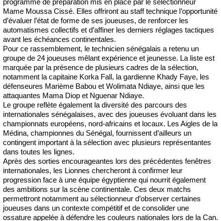
programme de préparation mis en place par le sélectionneur
Mame Moussa Cissé. Elles offriront au staff technique l’opportunité
d’évaluer l’état de forme de ses joueuses, de renforcer les
automatismes collectifs et d’affiner les derniers réglages tactiques
avant les échéances continentales.
Pour ce rassemblement, le technicien sénégalais a retenu un
groupe de 24 joueuses mêlant expérience et jeunesse. La liste est
marquée par la présence de plusieurs cadres de la sélection,
notamment la capitaine Korka Fall, la gardienne Khady Faye, les
défenseures Marième Babou et Wolimata Ndiaye, ainsi que les
attaquantes Mama Diop et Nguenar Ndiaye.
Le groupe reflète également la diversité des parcours des
internationales sénégalaises, avec des joueuses évoluant dans les
championnats européens, nord-africains et locaux. Les Aigles de la
Médina, championnes du Sénégal, fournissent d’ailleurs un
contingent important à la sélection avec plusieurs représentantes
dans toutes les lignes.
Après des sorties encourageantes lors des précédentes fenêtres
internationales, les Lionnes chercheront à confirmer leur
progression face à une équipe égyptienne qui nourrit également
des ambitions sur la scène continentale. Ces deux matchs
permettront notamment au sélectionneur d’observer certaines
joueuses dans un contexte compétitif et de consolider une
ossature appelée à défendre les couleurs nationales lors de la Can.