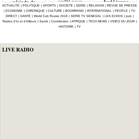
arrêté pour
And Liggey
période de
ACTUALITE
|
POLITIQUE
|
SPORTS
|
SOCIETE
|
SERIE
|
RELIGION
|
REVUE DE PRESSE
abattage
plaide pour un
soudure Le
|
ECONOMIE
|
CHRONIQUE
|
CULTURE
|
BOOMRANG
|
INTERNATIONAL
|
PEOPLE
|
TV-
clandestin d’un
report du scrutin
gouvernement
DIRECT
|
SANTE
|
World Cub Russie 2018
|
SERIE TV SENEGAL
|
LES ECHOS
|
pub
|
mouton et
prévu en janvier
débloque plus de
Radios d’Ici et d’Ailleurs
|
Santé
|
Contribution
|
AFRIQUE
|
TECH NEWS
|
VIDEO DU JOUR
|
tentative de
prochain
7,2 milliards F
HISTOIRE
|
TV
vente de viande
CFA, les mesures
impropre à la
phares d'Al
consommation
Aminou
LIVE RADIO