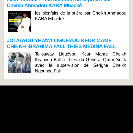
Cheikh Ahmadou KARA Mbacké
les bienfaits de la prière par Cheikh Ahmadou
KARA Mbacké
JOTAAYOU YEWWI LIGUEYOU KEUR MAME
CHEIKH IBRAHIMA FALL THIES MEDINA FALL
Tollouway Liguéyou Keur Mame Cheikh
Ibrahima Fall à Thiés du Général Omar Seck
avec la supervision de Serigne Cheikh
Ngounda Fall