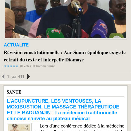
ACTUALITE
Révision constitutionnelle : Aar Sunu république exige le
retrait du texte et interpelle Diomaye
(0 vote) |
0
Commentaire
1 sur 411
SANTE
L’ACUPUNCTURE, LES VENTOUSES, LA
MOXIBUSTION, LE MASSAGE THÉRAPEUTIQUE
ET LE BADUANJIN : La médecine traditionnelle
chinoise s’invite au plateau médical
Lors d’une conférence dédiée à la médecine