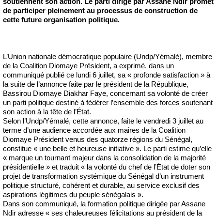
soutiennent son action. Le parti dirigé par Assane Ndir promet
de participer pleinement au processus de construction de
cette future organisation politique.
L’Union nationale démocratique populaire (Undp/Yémalé), membre
de la Coalition Diomaye Président, a exprimé, dans un
communiqué publié ce lundi 6 juillet, sa « profonde satisfaction » à
la suite de l’annonce faite par le président de la République,
Bassirou Diomaye Diakhar Faye, concernant sa volonté de créer
un parti politique destiné à fédérer l’ensemble des forces soutenant
son action à la tête de l’État.
Selon l’Undp/Yémalé, cette annonce, faite le vendredi 3 juillet au
terme d’une audience accordée aux maires de la Coalition
Diomaye Président venus des quatorze régions du Sénégal,
constitue « une belle et heureuse initiative ». Le parti estime qu’elle
« marque un tournant majeur dans la consolidation de la majorité
présidentielle » et traduit « la volonté du chef de l’État de doter son
projet de transformation systémique du Sénégal d’un instrument
politique structuré, cohérent et durable, au service exclusif des
aspirations légitimes du peuple sénégalais ».
Dans son communiqué, la formation politique dirigée par Assane
Ndir adresse « ses chaleureuses félicitations au président de la