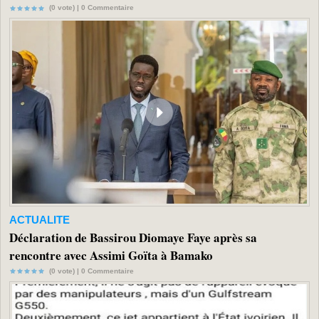
(0 vote) |
0
Commentaire
ACTUALITE
Déclaration de Bassirou Diomaye Faye après sa
rencontre avec Assimi Goïta à Bamako
(0 vote) |
0
Commentaire