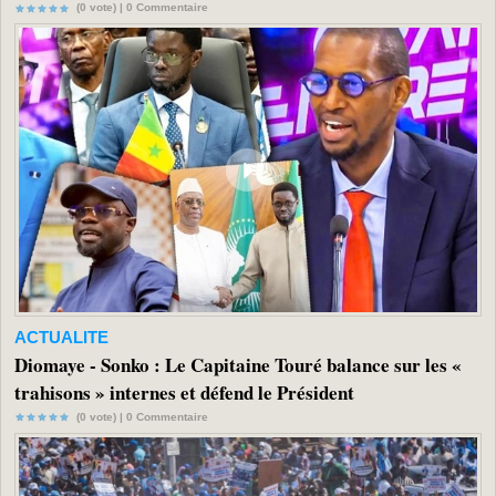
(0 vote) |
0
Commentaire
ACTUALITE
Diomaye - Sonko : Le Capitaine Touré balance sur les «
trahisons » internes et défend le Président
(0 vote) |
0
Commentaire