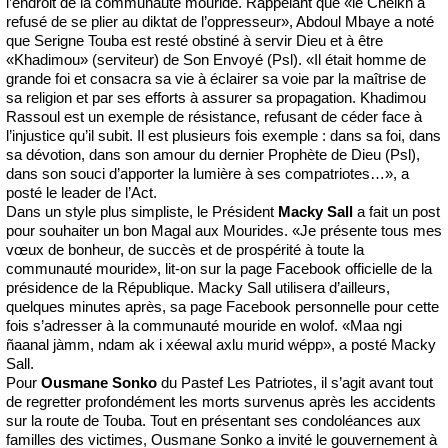
l’endroit de la communauté mouride. Rappelant que «le Cheikh a
refusé de se plier au diktat de l’oppresseur», Abdoul Mbaye a noté
que Serigne Touba est resté obstiné à servir Dieu et à être
«Khadimou» (serviteur) de Son Envoyé (Psl). «Il était homme de
grande foi et consacra sa vie à éclairer sa voie par la maîtrise de
sa religion et par ses efforts à assurer sa propagation. Khadimou
Rassoul est un exemple de résistance, refusant de céder face à
l’injustice qu’il subit. Il est plusieurs fois exemple : dans sa foi, dans
sa dévotion, dans son amour du dernier Prophète de Dieu (Psl),
dans son souci d’apporter la lumière à ses compatriotes…», a
posté le leader de l’Act.
Dans un style plus simpliste, le Président
Macky Sall
a fait un post
pour souhaiter un bon Magal aux Mourides. «Je présente tous mes
vœux de bonheur, de succès et de prospérité à toute la
communauté mouride», lit-on sur la page Facebook officielle de la
présidence de la République. Macky Sall utilisera d’ailleurs,
quelques minutes après, sa page Facebook personnelle pour cette
fois s’adresser à la communauté mouride en wolof. «Maa ngi
ñaanal jàmm, ndam ak i xéewal axlu murid wépp», a posté Macky
Sall.
Pour
Ousmane Sonko
du Pastef Les Patriotes, il s’agit avant tout
de regretter profondément les morts survenus après les accidents
sur la route de Touba. Tout en présentant ses condoléances aux
familles des victimes, Ousmane Sonko a invité le gouvernement à