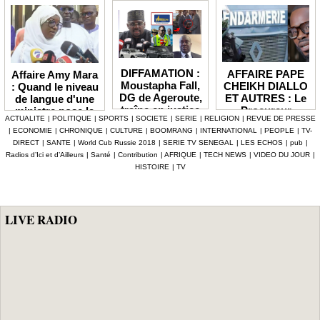
DIFFAMATION :
AFFAIRE PAPE
Affaire Amy Mara
Moustapha Fall,
CHEIKH DIALLO
: Quand le niveau
DG de Ageroute,
ET AUTRES : Le
de langue d'une
traîne en justice
Procureur
ministre pose la
ACTUALITE
|
POLITIQUE
|
SPORTS
|
SOCIETE
|
SERIE
|
RELIGION
|
REVUE DE PRESSE
l’ex DRH Cheikh
interjette appel et
question de la
|
ECONOMIE
|
CHRONIQUE
|
CULTURE
|
BOOMRANG
|
INTERNATIONAL
|
PEOPLE
|
TV-
Amet Tidiane
maintient en
compétence et de
DIRECT
|
SANTE
|
World Cub Russie 2018
|
SERIE TV SENEGAL
|
LES ECHOS
|
pub
|
Thiam
prison ceux qui
la crédibilité de
Radios d’Ici et d’Ailleurs
|
Santé
|
Contribution
|
AFRIQUE
|
TECH NEWS
|
VIDEO DU JOUR
|
ont été placés
l'État
HISTOIRE
|
TV
sous mandat de
dépôt
LIVE RADIO