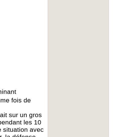
minant
ème fois de
it sur un gros
pendant les 10
 situation avec
, la défense