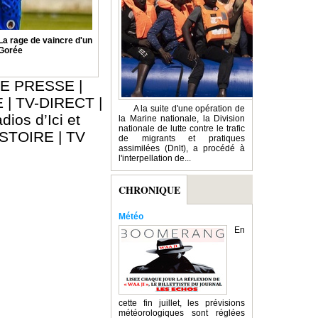
 rage de vaincre d'un
 Gorée
E PRESSE
|
E
|
TV-DIRECT
|
A la suite d'une opération de
dios d’Ici et
la Marine nationale, la Division
nationale de lutte contre le trafic
ISTOIRE
|
TV
de migrants et pratiques
assimilées (Dnlt), a procédé à
l'interpellation de...
CHRONIQUE
Météo
En
cette fin juillet, les prévisions
météorologiques sont réglées