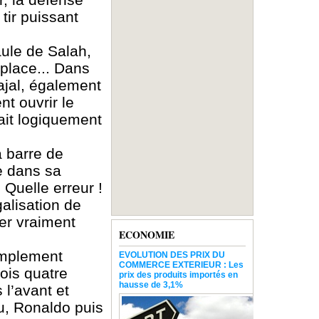
tir puissant
aule de Salah,
 place... Dans
ajal, également
t ouvrir le
ait logiquement
a barre de
e dans sa
 Quelle erreur !
alisation de
cer vraiment
ECONOMIE
implement
EVOLUTION DES PRIX DU
COMMERCE EXTERIEUR : Les
ois quatre
prix des produits importés en
hausse de 3,1%
 l’avant et
ou, Ronaldo puis