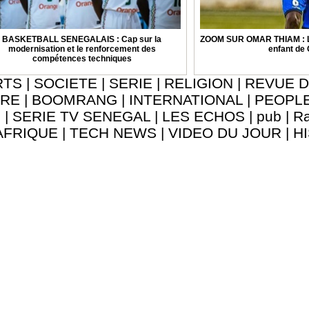
BASKETBALL SENEGALAIS : Cap sur la
ZOOM SUR OMAR THIAM : La
modernisation et le renforcement des
enfant de
compétences techniques
RTS
|
SOCIETE
|
SERIE
|
RELIGION
|
REVUE D
URE
|
BOOMRANG
|
INTERNATIONAL
|
PEOPL
8
|
SERIE TV SENEGAL
|
LES ECHOS
|
pub
|
Ra
AFRIQUE
|
TECH NEWS
|
VIDEO DU JOUR
|
H