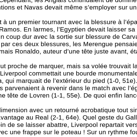
ntions et Navas devait même s’employer sur un 
t à un premier tournant avec la blessure à l’ép
Ramos. En larmes, l’Egyptien devait laisser sa
 un coup dur avec la sortie sur blessure de Carv
par ces deux blessures, les Merengue pensaien
ais Ronaldo, auteur d’une tête juste avant, ét
tout proche de marquer, mais sa volée trouvait l
 de Liverpool commettait une bourde monumental
qui marquait de l’extérieur du pied (1-0, 51e).
 parvenaient à revenir dans le match avec l’ég
ne tête de Lovren (1-1, 55e). De quoi enfin lan
dimension avec un retourné acrobatique tout s
avantage au Real (2-1, 64e). Quel geste du Gall
n de se laisser abattre, Liverpool repartait vers
vec une frappe sur le poteau ! Sur un rythme f