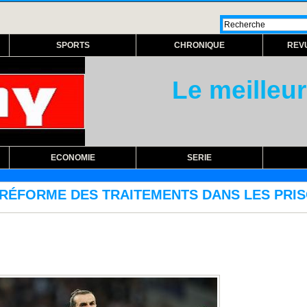
SPORTS
CHRONIQUE
REV
Le meilleur
ECONOMIE
SERIE
MENTS DANS LES PRISONS AVEC L'ACQUISITION 