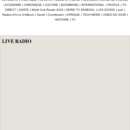
numérique à 4,7
dénoncent une
pertes
|
ECONOMIE
|
CHRONIQUE
|
CULTURE
|
BOOMRANG
|
INTERNATIONAL
|
PEOPLE
|
TV-
milliards F Cfa
gestion
enregistrées en
DIRECT
|
SANTE
|
World Cub Russie 2018
|
SERIE TV SENEGAL
|
LES ECHOS
|
pub
|
ciblant le
«népotique» et
Afrique depuis
Radios d’Ici et d’Ailleurs
|
Santé
|
Contribution
|
AFRIQUE
|
TECH NEWS
|
VIDEO DU JOUR
|
secteur pétrolier
interpellent le
2024 (Interpol)
HISTOIRE
|
TV
au Sénégal
gouvernement
LIVE RADIO