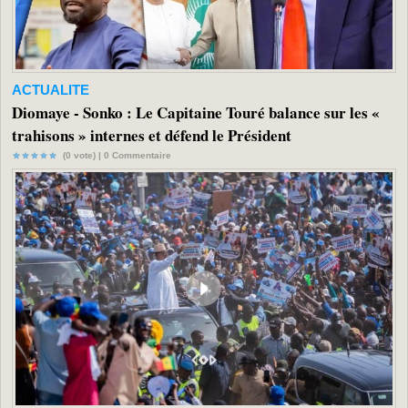
ACTUALITE
Diomaye - Sonko : Le Capitaine Touré balance sur les «
trahisons » internes et défend le Président
(0 vote) |
0
Commentaire