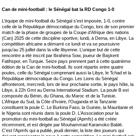
Can de mini-football : le Sénégal bat la RD Congo 1-0
L’équipe de mini-football du Sénégal s’est imposée, 1-0, contre
celle de la République démocratique du Congo, lors de son premier
match de la phase de groupes de la Coupe d’Afrique des nations
(Can) 2025 de cette discipline sportive, lundi, à Derna, en Libye. La
compétition africaine a démarré ce lundi et va se poursuivre
jusqu’au 25 juillet dans la ville libyenne. L’unique but de cette
rencontre a été inscrit par Ibrahima Sow, joueur de Başkent
Fatihspor, en Turquie. Seize pays prennent part à cette quatrième
édition de la Can de mini-football. Ils sont répartis entre quatre
poules, celle du Sénégal comprenant aussi la Libye, le Tchad et la
République démocratique du Congo. Les Lions du Sénégal
affronteront, mercredi, lors de leur prochaine sortie, le pays hôte, la
Libye, à 22h Gmt au Derna International Stadium. La poule B est
composée du Bénin, du Ghana, du Maroc et de la Tunisie.
L’Afrique du Sud, la Côte d’Ivoire, l’Ouganda et la Tanzanie
constituent la poule C. Le Burkina Faso, la Guinée, la Mauritanie et
le Nigeria sont réunis dans la poule D. L’Association pour la
promotion du mini-football au Sénégal (Apmfs) a été créée
récemment, et est dirigée par Mouhammad Karamoko Baldé.
‎C’est l’Apmfs qui a publié, jeudi dernier, la liste des joueurs qui