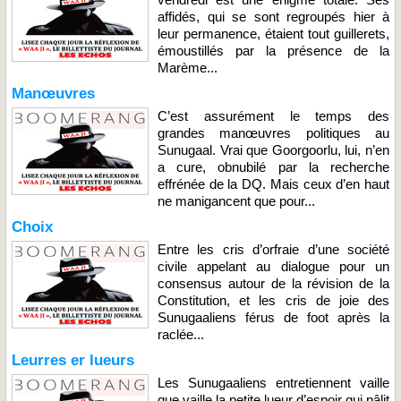
affidés, qui se sont regroupés hier à
leur permanence, étaient tout guillerets,
émoustillés par la présence de la
Marème...
Manœuvres
C’est assurément le temps des
grandes manœuvres politiques au
Sunugaal. Vrai que Goorgoorlu, lui, n’en
a cure, obnubilé par la recherche
effrénée de la DQ. Mais ceux d’en haut
ne manigancent que pour...
Choix
Entre les cris d’orfraie d’une société
civile appelant au dialogue pour un
consensus autour de la révision de la
Constitution, et les cris de joie des
Sunugaaliens férus de foot après la
raclée...
Leurres er lueurs
Les Sunugaaliens entretiennent vaille
que vaille la petite lueur d’espoir qui pâlit