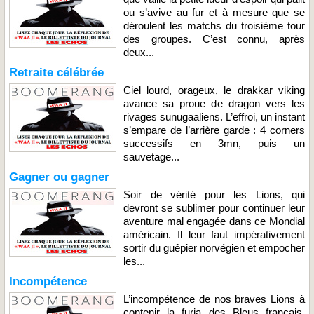
ou s’avive au fur et à mesure que se
déroulent les matchs du troisième tour
des groupes. C’est connu, après
deux...
Retraite célébrée
Ciel lourd, orageux, le drakkar viking
avance sa proue de dragon vers les
rivages sunugaaliens. L’effroi, un instant
s’empare de l’arrière garde : 4 corners
successifs en 3mn, puis un
sauvetage...
Gagner ou gagner
Soir de vérité pour les Lions, qui
devront se sublimer pour continuer leur
aventure mal engagée dans ce Mondial
américain. Il leur faut impérativement
sortir du guêpier norvégien et empocher
les...
Incompétence
L’incompétence de nos braves Lions à
contenir la furia des Bleus français,