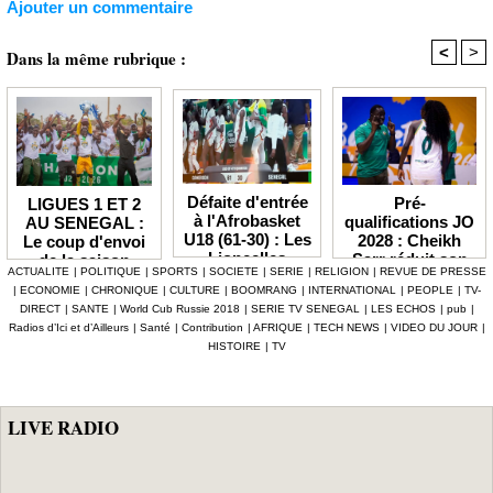
Ajouter un commentaire
<
>
Dans la même rubrique :
Défaite d'entrée
Pré-
LIGUES 1 ET 2
à l'Afrobasket
qualifications JO
AU SENEGAL :
U18 (61-30) : Les
2028 : Cheikh
Le coup d'envoi
Lioncelles
Sarr réduit son
de la saison
ACTUALITE
|
POLITIQUE
|
SPORTS
|
SOCIETE
|
SERIE
|
RELIGION
|
REVUE DE PRESSE
balayées par le
groupe à 13
2026-2027
|
ECONOMIE
|
CHRONIQUE
|
CULTURE
|
BOOMRANG
|
INTERNATIONAL
|
PEOPLE
|
TV-
Cameroun
Lionnes
officiellement fixé
DIRECT
|
SANTE
|
World Cub Russie 2018
|
SERIE TV SENEGAL
|
LES ECHOS
|
pub
|
au 3 octobre
Radios d’Ici et d’Ailleurs
|
Santé
|
Contribution
|
AFRIQUE
|
TECH NEWS
|
VIDEO DU JOUR
|
HISTOIRE
|
TV
LIVE RADIO