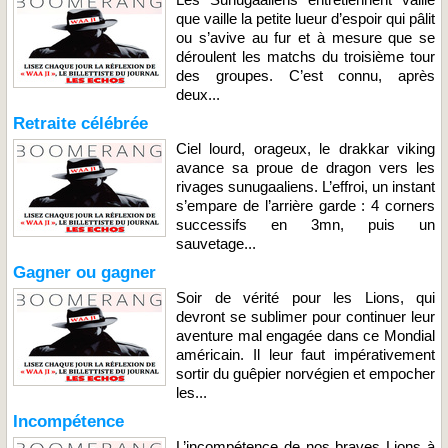
que vaille la petite lueur d’espoir qui pâlit
ou s’avive au fur et à mesure que se
déroulent les matchs du troisième tour
des groupes. C’est connu, après
deux...
Retraite célébrée
Ciel lourd, orageux, le drakkar viking
avance sa proue de dragon vers les
rivages sunugaaliens. L’effroi, un instant
s’empare de l’arrière garde : 4 corners
successifs en 3mn, puis un
sauvetage...
Gagner ou gagner
Soir de vérité pour les Lions, qui
devront se sublimer pour continuer leur
aventure mal engagée dans ce Mondial
américain. Il leur faut impérativement
sortir du guêpier norvégien et empocher
les...
Incompétence
L’incompétence de nos braves Lions à