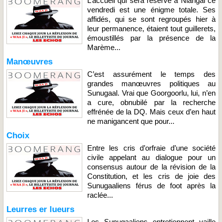
L’accueil qui sera réservé à Niangal ce
vendredi est une énigme totale. Ses
affidés, qui se sont regroupés hier à
leur permanence, étaient tout guillerets,
émoustillés par la présence de la
Marème...
Manœuvres
C’est assurément le temps des
grandes manœuvres politiques au
Sunugaal. Vrai que Goorgoorlu, lui, n’en
a cure, obnubilé par la recherche
effrénée de la DQ. Mais ceux d’en haut
ne manigancent que pour...
Choix
Entre les cris d’orfraie d’une société
civile appelant au dialogue pour un
consensus autour de la révision de la
Constitution, et les cris de joie des
Sunugaaliens férus de foot après la
raclée...
Leurres er lueurs
Les Sunugaaliens entretiennent vaille