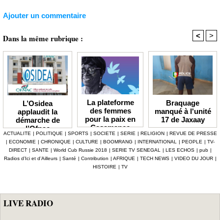
Ajouter un commentaire
<
>
Dans la même rubrique :
La plateforme
Braquage
L’Osidea
des femmes
manqué à l'unité
applaudit la
pour la paix en
17 de Jaxaay
démarche de
Casamance
l’Ofnac
ACTUALITE
|
POLITIQUE
|
SPORTS
|
SOCIETE
|
SERIE
|
RELIGION
|
REVUE DE PRESSE
lauréate du Prix
|
ECONOMIE
|
CHRONIQUE
|
CULTURE
|
BOOMRANG
|
INTERNATIONAL
|
PEOPLE
|
TV-
Icip 2026
DIRECT
|
SANTE
|
World Cub Russie 2018
|
SERIE TV SENEGAL
|
LES ECHOS
|
pub
|
Radios d’Ici et d’Ailleurs
|
Santé
|
Contribution
|
AFRIQUE
|
TECH NEWS
|
VIDEO DU JOUR
|
HISTOIRE
|
TV
LIVE RADIO