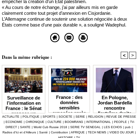
empêcher la création d’un État palestinien.
« Au cours de notre échange, j’ai par ailleurs mis en garde
clairement contre tout projet d’annexion en Cisjordanie.
L’Allemagne continue de soutenir une solution négociée à deux
États comme base d’une paix durable », a souligné Wadephul.
<
>
Dans la même rubrique :
France : des
En Pologne,
Surveillance de
données
Jordan Bardella
l’information en
sensibles
rencontre
France : le Sénat
exposées après
l'extrême droite
propose un
ACTUALITE
|
POLITIQUE
|
SPORTS
|
SOCIETE
|
SERIE
|
RELIGION
|
REVUE DE PRESSE
une
et peaufine sa
observatoire déjà
|
ECONOMIE
|
CHRONIQUE
|
CULTURE
|
BOOMRANG
|
INTERNATIONAL
|
PEOPLE
|
TV-
cyberattaque
stature
très critiqué
DIRECT
|
SANTE
|
World Cub Russie 2018
|
SERIE TV SENEGAL
|
LES ECHOS
|
pub
|
visant la
présidentielle
Radios d’Ici et d’Ailleurs
|
Santé
|
Contribution
|
AFRIQUE
|
TECH NEWS
|
VIDEO DU JOUR
|
Fédération
HISTOIRE
|
TV