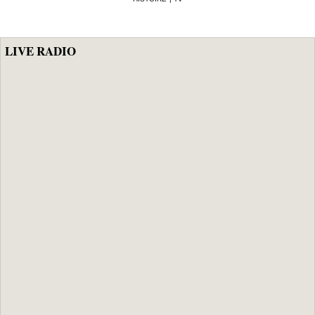
sportive de la
police
LIVE RADIO