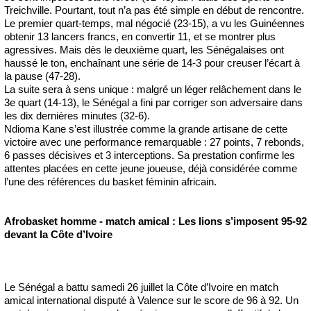
Treichville. Pourtant, tout n’a pas été simple en début de rencontre.
Le premier quart-temps, mal négocié (23-15), a vu les Guinéennes
obtenir 13 lancers francs, en convertir 11, et se montrer plus
agressives. Mais dès le deuxième quart, les Sénégalaises ont
haussé le ton, enchaînant une série de 14-3 pour creuser l’écart à
la pause (47-28).
La suite sera à sens unique : malgré un léger relâchement dans le
3e quart (14-13), le Sénégal a fini par corriger son adversaire dans
les dix dernières minutes (32-6).
Ndioma Kane s’est illustrée comme la grande artisane de cette
victoire avec une performance remarquable : 27 points, 7 rebonds,
6 passes décisives et 3 interceptions. Sa prestation confirme les
attentes placées en cette jeune joueuse, déjà considérée comme
l’une des références du basket féminin africain.
Afrobasket homme - match amical : Les lions s’imposent 95-92
devant la Côte d’Ivoire
Le Sénégal a battu samedi 26 juillet la Côte d’Ivoire en match
amical international disputé à Valence sur le score de 96 à 92. Un