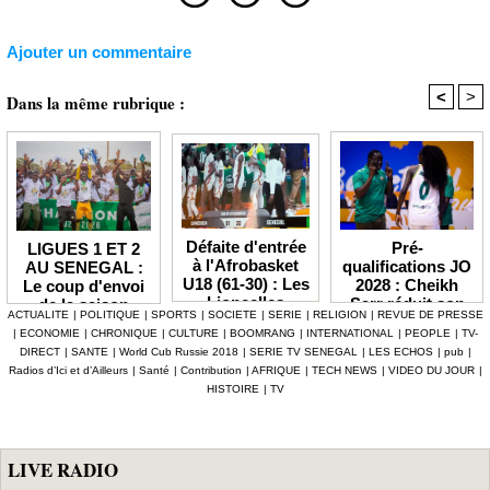
Ajouter un commentaire
<
>
Dans la même rubrique :
Défaite d'entrée
Pré-
LIGUES 1 ET 2
à l'Afrobasket
qualifications JO
AU SENEGAL :
U18 (61-30) : Les
2028 : Cheikh
Le coup d'envoi
Lioncelles
Sarr réduit son
de la saison
ACTUALITE
|
POLITIQUE
|
SPORTS
|
SOCIETE
|
SERIE
|
RELIGION
|
REVUE DE PRESSE
balayées par le
groupe à 13
2026-2027
|
ECONOMIE
|
CHRONIQUE
|
CULTURE
|
BOOMRANG
|
INTERNATIONAL
|
PEOPLE
|
TV-
Cameroun
Lionnes
officiellement fixé
DIRECT
|
SANTE
|
World Cub Russie 2018
|
SERIE TV SENEGAL
|
LES ECHOS
|
pub
|
au 3 octobre
Radios d’Ici et d’Ailleurs
|
Santé
|
Contribution
|
AFRIQUE
|
TECH NEWS
|
VIDEO DU JOUR
|
HISTOIRE
|
TV
LIVE RADIO