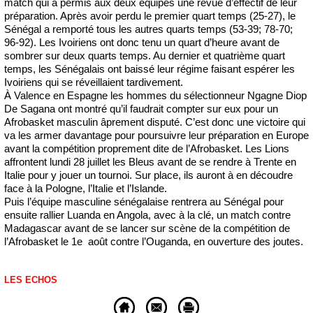
match qui a permis aux deux équipes une revue d’effectif de leur
préparation. Après avoir perdu le premier quart temps (25-27), le
Sénégal a remporté tous les autres quarts temps (53-39; 78-70;
96-92). Les Ivoiriens ont donc tenu un quart d’heure avant de
sombrer sur deux quarts temps. Au dernier et quatrième quart
temps, les Sénégalais ont baissé leur régime faisant espérer les
Ivoiriens qui se réveillaient tardivement.
À Valence en Espagne les hommes du sélectionneur Ngagne Diop
De Sagana ont montré qu’il faudrait compter sur eux pour un
Afrobasket masculin âprement disputé. C’est donc une victoire qui
va les armer davantage pour poursuivre leur préparation en Europe
avant la compétition proprement dite de l’Afrobasket. Les Lions
affrontent lundi 28 juillet les Bleus avant de se rendre à Trente en
Italie pour y jouer un tournoi. Sur place, ils auront à en découdre
face à la Pologne, l’Italie et l’Islande.
Puis l’équipe masculine sénégalaise rentrera au Sénégal pour
ensuite rallier Luanda en Angola, avec à la clé, un match contre
Madagascar avant de se lancer sur scène de la compétition de
l’Afrobasket le 1e août contre l’Ouganda, en ouverture des joutes.
LES ECHOS