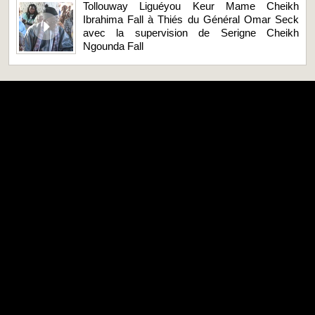
Tollouway Liguéyou Keur Mame Cheikh
Ibrahima Fall à Thiés du Général Omar Seck
avec la supervision de Serigne Cheikh
Ngounda Fall