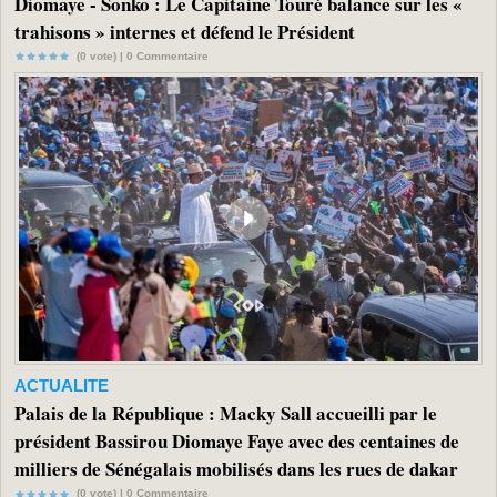
Diomaye - Sonko : Le Capitaine Touré balance sur les «
trahisons » internes et défend le Président
(0 vote) |
0
Commentaire
ACTUALITE
Palais de la République : Macky Sall accueilli par le
président Bassirou Diomaye Faye avec des centaines de
milliers de Sénégalais mobilisés dans les rues de dakar
(0 vote) |
0
Commentaire